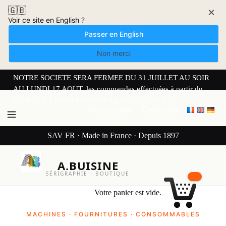
🇬🇧
×
Voir ce site en English ?
Passer en English
Non merci
NOTRE SOCIETE SERA FERMEE DU 31 JUILLET AU SOIR
AU LUNDI 17 AOUT. les commandes effectuées à partir du
30 JUILLET seront expédiées à partir du 17 AOUT.
Mon compte
Connexion
SAV FR · Made in France · Depuis 1897
A.BUISINE
SÉRIGRAPHIE · BOUTIQUE
Votre panier est vide.
MACHINES · FOURNITURES · CONSOMMABLES