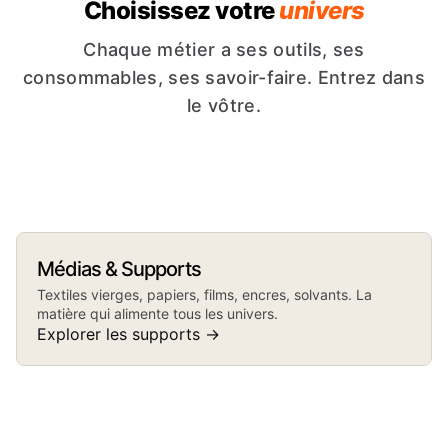
Choisissez votre
univers
Chaque métier a ses outils, ses
consommables, ses savoir-faire. Entrez dans
le vôtre.
Sérigraphie
Impression
DTF &
Sublimation
numérique
Écrans, racleurs, encres
Transfert
Imprimantes, calandres,
plastisol, insoleuses.
DTG, encre jet direct,
Médias & Supports
encres et papiers
L'art du tirage à plat sur
Films DTF, flex, flock,
impression directe
sublim, objets blancs,
textile.
vinyles, presses à
Textiles vierges, papiers, films, encres, solvants. La
textile. Machines
céramique, textiles.
chaud, plotters de
Brother, Epson, Roland.
matière qui alimente tous les univers.
découpe.
Explorer les supports →