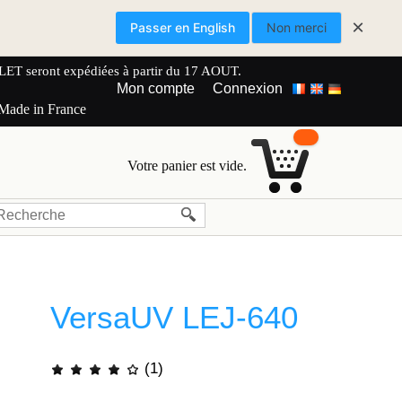
×
Passer en English
Non merci
 seront expédiées à partir du 17 AOUT.
Mon compte
Connexion
 Made in France
Votre panier est vide.
VersaUV LEJ-640
(1)