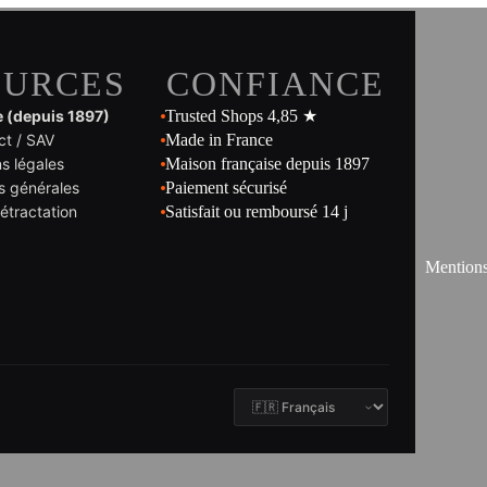
OURCES
CONFIANCE
e (depuis 1897)
Trusted Shops 4,85 ★
ct / SAV
Made in France
s légales
Maison française depuis 1897
s générales
Paiement sécurisé
rétractation
Satisfait ou remboursé 14 j
Mentions