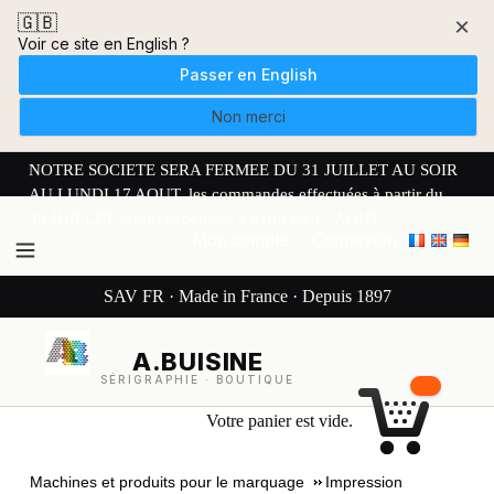
🇬🇧
×
Voir ce site en English ?
Passer en English
Non merci
NOTRE SOCIETE SERA FERMEE DU 31 JUILLET AU SOIR
AU LUNDI 17 AOUT. les commandes effectuées à partir du
30 JUILLET seront expédiées à partir du 17 AOUT.
Mon compte
Connexion
SAV FR · Made in France · Depuis 1897
A.BUISINE
SÉRIGRAPHIE · BOUTIQUE
Votre panier est vide.
Machines et produits pour le marquage
Impression