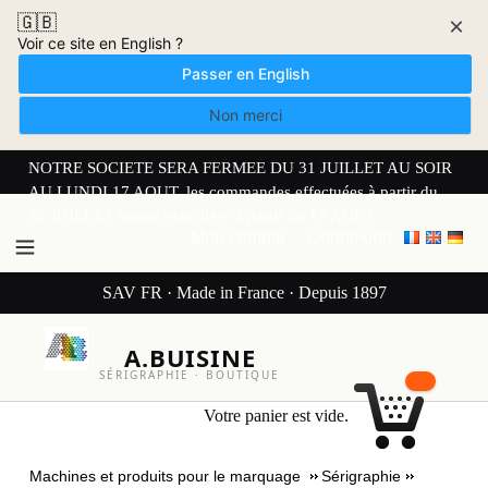
🇬🇧
×
Voir ce site en English ?
Passer en English
Non merci
NOTRE SOCIETE SERA FERMEE DU 31 JUILLET AU SOIR
AU LUNDI 17 AOUT. les commandes effectuées à partir du
30 JUILLET seront expédiées à partir du 17 AOUT.
Mon compte
Connexion
SAV FR · Made in France · Depuis 1897
A.BUISINE
SÉRIGRAPHIE · BOUTIQUE
Votre panier est vide.
Machines et produits pour le marquage
Sérigraphie