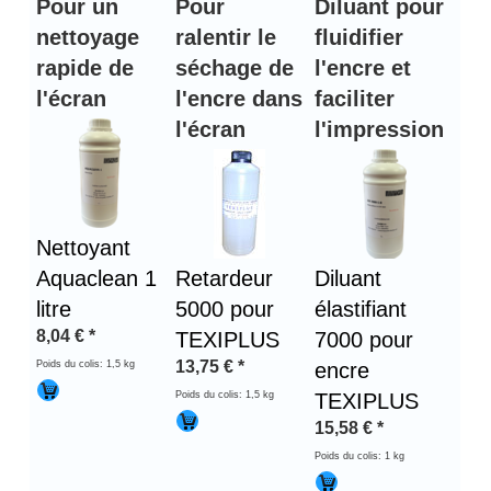
Pour un
Pour
Diluant pour
nettoyage
ralentir le
fluidifier
rapide de
séchage de
l'encre et
l'écran
l'encre dans
faciliter
l'écran
l'impression
Nettoyant
Aquaclean 1
Retardeur
Diluant
litre
5000 pour
élastifiant
8,04
€
*
TEXIPLUS
7000 pour
13,75
€
*
Poids du colis: 1,5 kg
encre
Poids du colis: 1,5 kg
TEXIPLUS
15,58
€
*
Poids du colis: 1 kg