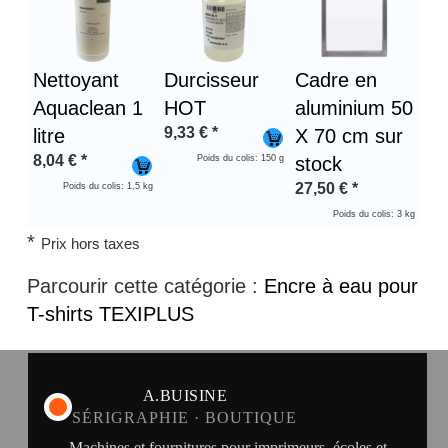
Nettoyant
Durcisseur
Cadre en
Aquaclean 1
HOT
aluminium 50
9,33
€
*
litre
X 70 cm sur
8,04
€
*
Poids du colis: 150 g
stock
27,50
€
*
Poids du colis: 1,5 kg
Poids du colis: 3 kg
*
Prix hors taxes
Parcourir cette catégorie :
Encre à eau pour
T-shirts TEXIPLUS
A.BUISINE
SÉRIGRAPHIE · BOUTIQUE
Machines et fournitures pour imprimeurs, écoles et