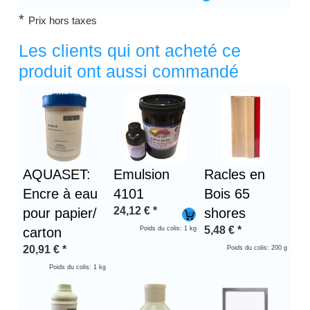
*
Prix hors taxes
Les clients qui ont acheté ce
produit ont aussi commandé
Titre 1
AQUASET:
Emulsion
Racles en
Encre à eau
4101
Bois 65
24,12
€
*
pour papier/
shores
5,48
€
*
carton
Poids du colis: 1 kg
20,91
€
*
Poids du colis: 200 g
Poids du colis: 1 kg