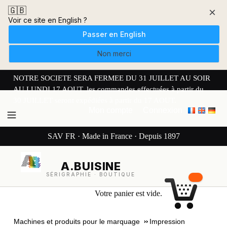
🇬🇧
×
Voir ce site en English ?
Passer en English
Non merci
NOTRE SOCIETE SERA FERMEE DU 31 JUILLET AU SOIR
AU LUNDI 17 AOUT. les commandes effectuées à partir du
30 JUILLET seront expédiées à partir du 17 AOUT.
Mon compte
Connexion
SAV FR · Made in France · Depuis 1897
A.BUISINE
SÉRIGRAPHIE · BOUTIQUE
Votre panier est vide.
Machines et produits pour le marquage
Impression