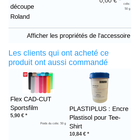
0,00 € *
colis:
découpe
50 g
Roland
Afficher les propriétés de l'accessoire
Les clients qui ont acheté ce
produit ont aussi commandé
Flex CAD-CUT
Sportsfilm
PLASTIPLUS : Encre
5,90
€
*
Plastisol pour Tee-
Poids du colis: 50 g
Shirt
10,84
€
*