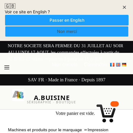
🇬🇧
×
Voir ce site en English ?
Passer en English
Non merci
NOTRE SOCIETE SERA FERMEE DU 31 JUILLET AU SOIR
AU LUNDI 17 AOUT. les commandes effectuées à partir du
30 JUILLET seront expédiées à partir du 17 AOUT.
Mon compte
Connexion
SAV FR · Made in France · Depuis 1897
A.BUISINE
SÉRIGRAPHIE · BOUTIQUE
Votre panier est vide.
Machines et produits pour le marquage
Impression