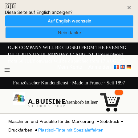
🇬🇧
×
Diese Seite auf English anzeigen?
Auf English wechseln
Nein danke
OUR COMPANY WILL BE CLOSED FROM THE EVENING
OF 31 JULY UNTIL MONDAY 17 AUGUST. Orders placed
from 30 JULY onwards will be dispatched from 17 AUGUST.
Mein Konto
Anmelden
Französischer Kundendienst · Made in France · Seit 1897
A.BUISINE
Ihr Warenkorb ist leer.
SIEBDRUCK · SHOP
Maschinen und Produkte für die Markierung
Siebdruck
Druckfarben
Plastisol-Tinte mit Spezialeffekten