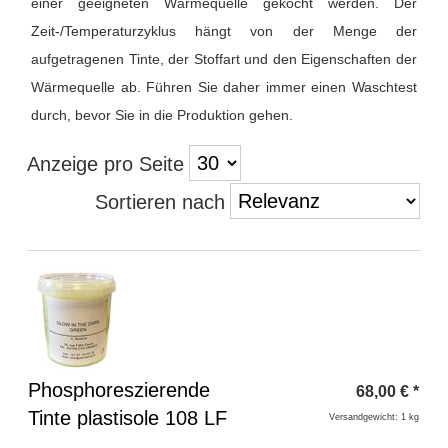
einer geeigneten Wärmequelle gekocht werden. Der
Zeit-/Temperaturzyklus hängt von der Menge der
aufgetragenen Tinte, der Stoffart und den Eigenschaften der
Wärmequelle ab. Führen Sie daher immer einen Waschtest
durch, bevor Sie in die Produktion gehen.
Anzeige pro Seite
Sortieren nach
Überschrift
Phosphoreszierende
68,00
€
*
1
Tinte plastisole 108 LF
Versandgewicht: 1 kg