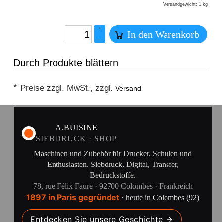
1
Versandgewicht: 1 kg
+
In den Warenkorb
–
Durch Produkte blättern
*
Preise zzgl. MwSt., zzgl.
Versand
A.BUISINE
SIEBDRUCK · SHOP
Maschinen und Zubehör für Drucker, Schulen und
Enthusiasten. Siebdruck, Digital, Transfer,
Bedruckstoffe.
78, rue Félix Faure · 92700 Colombes · Frankreich
1897 in Paris gegründet
· heute in Colombes (92)
Entdecken Sie unsere Geschichte →