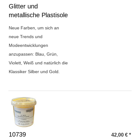
Überschrift
Glitter und
1
metallische Plastisole
Neue Farben, um sich an
neue Trends und
Modeentwicklungen
anzupassen: Blau, Grün,
Violett, Weiß und natürlich die
Klassiker Silber und Gold.
Überschrift
10739
42,00
€
*