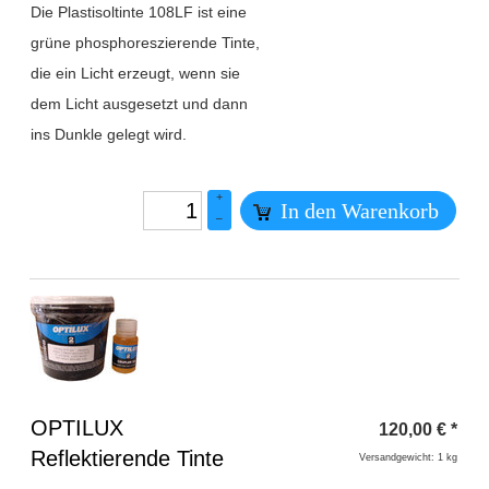
Die Plastisoltinte 108LF ist eine
grüne phosphoreszierende Tinte,
die ein Licht erzeugt, wenn sie
dem Licht ausgesetzt und dann
ins Dunkle gelegt wird.
+
In den Warenkorb
–
Überschrift
OPTILUX
120,00
€
*
1
Reflektierende Tinte
Versandgewicht: 1 kg