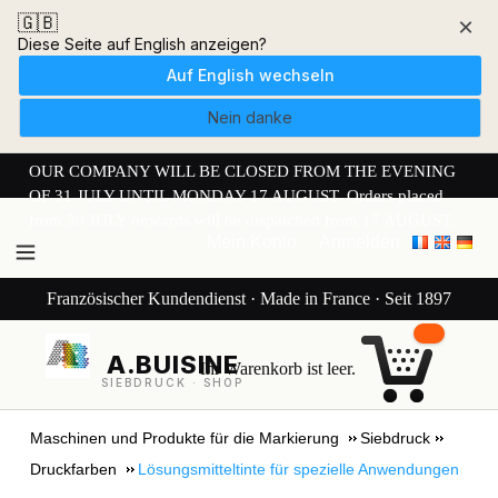
🇬🇧
×
Diese Seite auf English anzeigen?
Auf English wechseln
Nein danke
OUR COMPANY WILL BE CLOSED FROM THE EVENING
OF 31 JULY UNTIL MONDAY 17 AUGUST. Orders placed
from 30 JULY onwards will be dispatched from 17 AUGUST.
Mein Konto
Anmelden
Französischer Kundendienst · Made in France · Seit 1897
A.BUISINE
Ihr Warenkorb ist leer.
SIEBDRUCK · SHOP
Maschinen und Produkte für die Markierung
Siebdruck
Druckfarben
Lösungsmitteltinte für spezielle Anwendungen