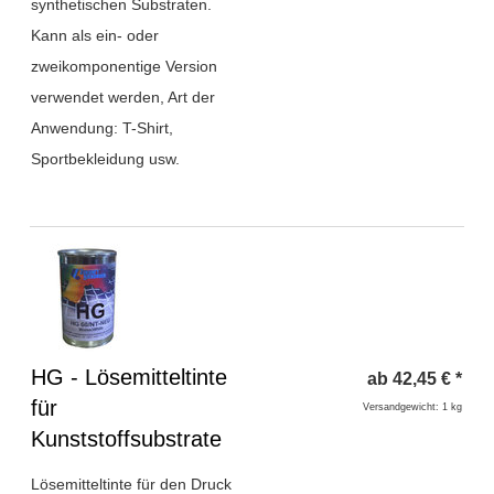
synthetischen Substraten.
Kann als ein- oder
zweikomponentige Version
verwendet werden, Art der
Anwendung: T-Shirt,
Sportbekleidung usw.
Überschrift
HG - Lösemitteltinte
ab
42,45
€
*
1
für
Versandgewicht: 1 kg
Kunststoffsubstrate
Lösemitteltinte für den Druck