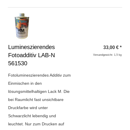
Überschrift
Lumineszierendes
33,00
€
*
1
Fotoadditiv LAB-N
Versandgewicht: 1,5 kg
561530
Fotolumineszierendes Additiv zum
Einmischen in den
lösungsmittelhaltigen Lack M. Die
bei Raumlicht fast unsichtbare
Druckfarbe wird unter
Schwarzlicht lebendig und
leuchtet. Nur zum Drucken auf