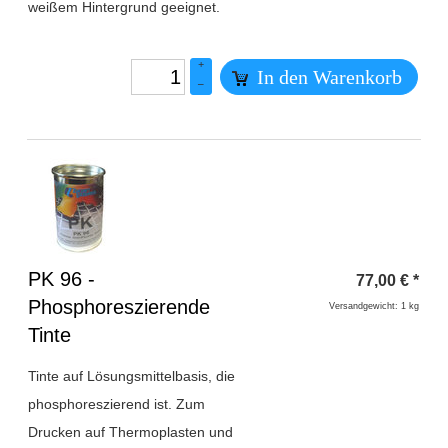
weißem Hintergrund geeignet.
+
In den Warenkorb
–
Überschrift
PK 96 -
77,00
€
*
1
Phosphoreszierende
Versandgewicht: 1 kg
Tinte
Tinte auf Lösungsmittelbasis, die
phosphoreszierend ist. Zum
Drucken auf Thermoplasten und