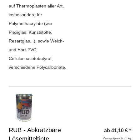
auf Thermoplasten aller Art,
insbesondere für
Polymethacrylate (wie
Plexiglas, Kunststoffe,
Resartglas...), sowie Weich-
und Hart-PVC,
Celluloseacetobutyrat,
verschiedene Polycarbonate.
Überschrift
RUB - Abkratzbare
ab
41,10
€
*
1
Lösemitteltinte
Versandgewicht: 1 kg