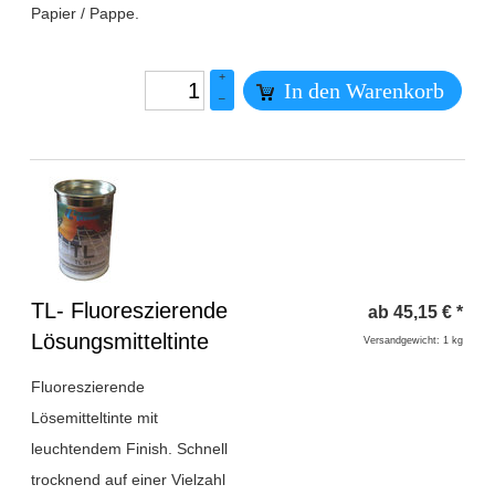
Papier / Pappe.
+
In den Warenkorb
–
Überschrift
TL- Fluoreszierende
ab
45,15
€
*
1
Lösungsmitteltinte
Versandgewicht: 1 kg
Fluoreszierende
Lösemitteltinte mit
leuchtendem Finish. Schnell
trocknend auf einer Vielzahl