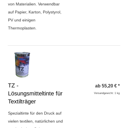
von Materialien. Verwendbar
auf Papier, Karton, Polystyrol,
PV und einigen
Thermoplasten.
Überschrift
TZ -
ab
55,20
€
*
1
Lösungsmitteltinte für
Versandgewicht: 1 kg
Textilträger
Spezialtinte für den Druck auf
vielen textilen, natürlichen und