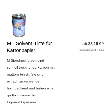
Überschrift
M - Solvent-Tinte für
ab
33,10
€
*
1
Kartonpapier
Versandgewicht: 1,5 kg
M Siebdruckfarben sind
schnell trocknende Farben mit
mattem Finish. Sie sind
einfach zu verwenden,
hochdeckend und haben eine
große Finesse der
Pigmentdispersion.