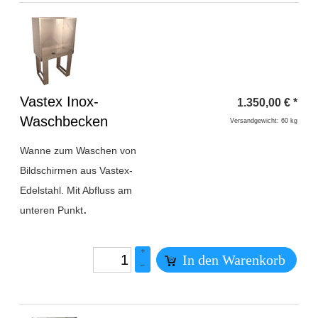
Überschrift
Vastex Inox-
1.350,00
€
*
1
Waschbecken
Versandgewicht: 60 kg
Wanne zum Waschen von
Bildschirmen aus Vastex-
Edelstahl. Mit Abfluss am
.
unteren Punkt
+
In den Warenkorb
–