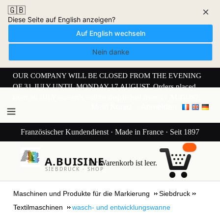
🇬🇧
×
Diese Seite auf English anzeigen?
Auf English wechseln
Nein danke
OUR COMPANY WILL BE CLOSED FROM THE EVENING
OF 31 JULY UNTIL MONDAY 17 AUGUST. Orders placed
from 30 JULY onwards will be dispatched from 17 AUGUST.
Mein Konto
Anmelden
Französischer Kundendienst · Made in France · Seit 1897
A.BUISINE
Ihr Warenkorb ist leer.
SIEBDRUCK · SHOP
Maschinen und Produkte für die Markierung
Siebdruck
Textilmaschinen
wasch- und entwicklungswanne