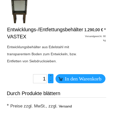
Überschrift
Entwicklungs-/Entfettungsbehälter
1.290,00
€
*
1
VASTEX
Versandgewicht: 60
kg
Entwicklungsbehälter aus Edelstahl mit
transparentem Boden zum Entwickeln, bzw.
Entfetten von Siebdrucksieben.
+
In den Warenkorb
–
Durch Produkte blättern
*
Preise zzgl. MwSt., zzgl.
Versand