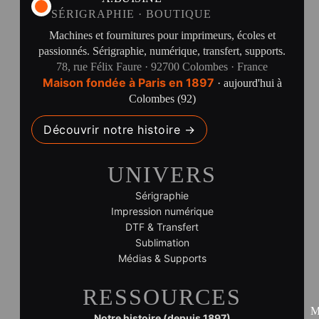
SÉRIGRAPHIE · BOUTIQUE
Machines et fournitures pour imprimeurs, écoles et
passionnés. Sérigraphie, numérique, transfert, supports.
78, rue Félix Faure · 92700 Colombes · France
Maison fondée à Paris en 1897
· aujourd'hui à
Colombes (92)
Découvrir notre histoire →
UNIVERS
Sérigraphie
Impression numérique
DTF & Transfert
Sublimation
Médias & Supports
RESSOURCES
M
Notre histoire (depuis 1897)