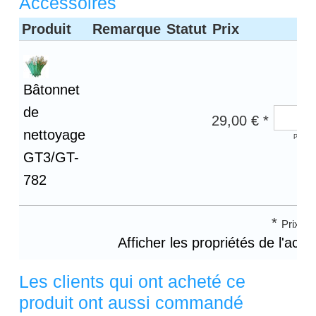
Accessoires
Produit
Remarque
Statut
Prix
Bâtonnet
de
29,00 € *
nettoyage
Poids d
GT3/GT-
782
*
Prix ho
Afficher les propriétés de l'acce
Les clients qui ont acheté ce
produit ont aussi commandé