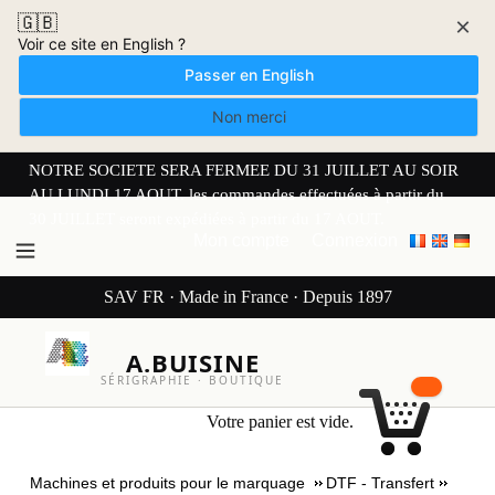
🇬🇧
×
Voir ce site en English ?
Passer en English
Non merci
NOTRE SOCIETE SERA FERMEE DU 31 JUILLET AU SOIR
AU LUNDI 17 AOUT. les commandes effectuées à partir du
30 JUILLET seront expédiées à partir du 17 AOUT.
Mon compte
Connexion
SAV FR · Made in France · Depuis 1897
A.BUISINE
SÉRIGRAPHIE · BOUTIQUE
Votre panier est vide.
Machines et produits pour le marquage
DTF - Transfert