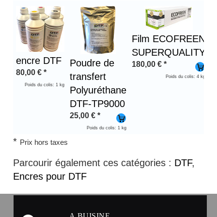
Film ECOFREEN
SUPERQUALITY
encre DTF
Poudre de
180,00
€
*
80,00
€
*
transfert
Poids du colis: 4 kg
Poids du colis: 1 kg
Polyuréthane
DTF-TP9000
25,00
€
*
Poids du colis: 1 kg
*
Prix hors taxes
Parcourir également ces catégories :
DTF
,
Encres pour DTF
A.BUISINE