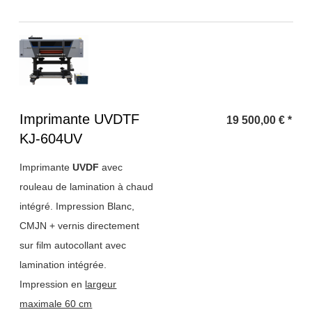
Titre 1
Imprimante UVDTF
19 500,00
€
*
KJ-604UV
Imprimante
UVDF
avec
rouleau de lamination à chaud
intégré. Impression Blanc,
CMJN + vernis directement
sur film autocollant avec
lamination intégrée.
Impression en
largeur
maximale 60 cm