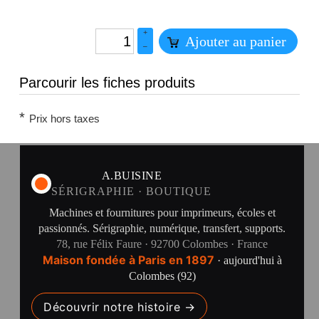
+
Ajouter au panier
–
Parcourir les fiches produits
*
Prix hors taxes
A.BUISINE
SÉRIGRAPHIE · BOUTIQUE
Machines et fournitures pour imprimeurs, écoles et
passionnés. Sérigraphie, numérique, transfert, supports.
78, rue Félix Faure · 92700 Colombes · France
Maison fondée à Paris en 1897
· aujourd'hui à
Colombes (92)
Découvrir notre histoire →