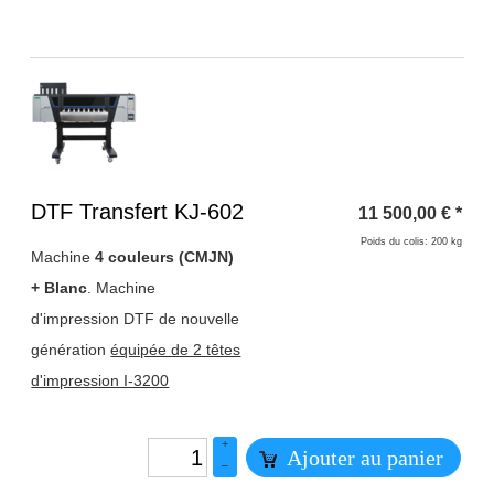
Titre 1
DTF Transfert KJ-602
11 500,00
€
*
Poids du colis: 200 kg
Machine
4 couleurs (CMJN)
+ Blanc
. Machine
d'impression DTF de nouvelle
génération
équipée de 2 têtes
d'impression I-3200
+
Ajouter au panier
–