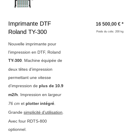
Titre 1
Imprimante DTF
16 500,00
€
*
Roland TY-300
Poids du colis: 200 kg
Nouvelle imprimante pour
l'impression en DTF, Roland
TY-300
. Machine équipée de
deux têtes d’impression
permettant une vitesse
d’impression de
plus de 10.9
m2/h
. Impression en
largeur
76 cm
et
plotter intégré
.
Grande
simplicité d’utilisation
.
Avec four RDTS-800
optionnel.