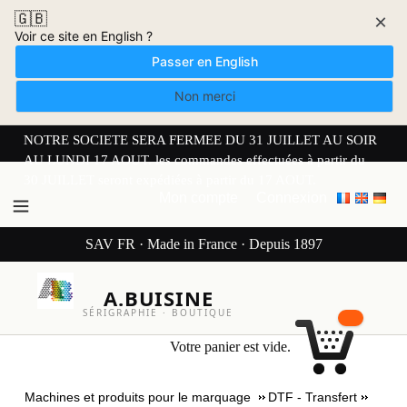
🇬🇧
×
Voir ce site en English ?
Passer en English
Non merci
NOTRE SOCIETE SERA FERMEE DU 31 JUILLET AU SOIR
AU LUNDI 17 AOUT. les commandes effectuées à partir du
30 JUILLET seront expédiées à partir du 17 AOUT.
Mon compte
Connexion
SAV FR · Made in France · Depuis 1897
A.BUISINE
SÉRIGRAPHIE · BOUTIQUE
Votre panier est vide.
Machines et produits pour le marquage
DTF - Transfert