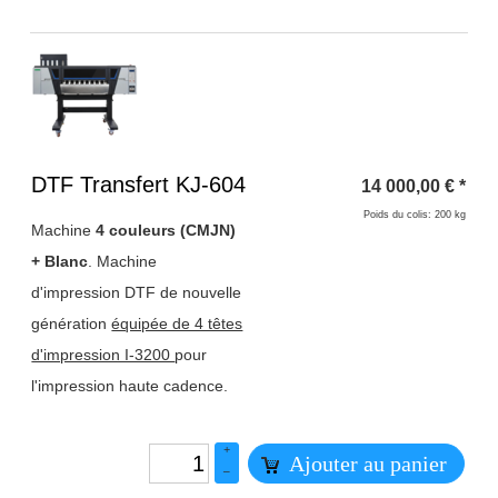
Titre 1
DTF Transfert KJ-604
14 000,00
€
*
Poids du colis: 200 kg
Machine
4 couleurs (CMJN)
+ Blanc
. Machine
d'impression DTF de nouvelle
génération
équipée de 4 têtes
d'impression I-3200
pour
l'impression haute cadence.
+
Ajouter au panier
–