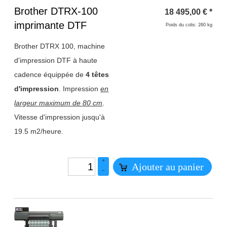
Titre 1
Brother DTRX-100
18 495,00
€
*
imprimante DTF
Poids du colis: 260 kg
Brother DTRX 100, machine
d'impression DTF à haute
cadence équippée de
4 têtes
d'impression
. Impression
en
largeur maximum de 80 cm
.
Vitesse d'impression jusqu'à
19.5 m2/heure.
+
Ajouter au panier
–