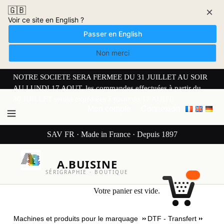
🇬🇧
×
Voir ce site en English ?
Passer en English
Non merci
NOTRE SOCIETE SERA FERMEE DU 31 JUILLET AU SOIR
AU LUNDI 17 AOUT. les commandes effectuées à partir du
30 JUILLET seront expédiées à partir du 17 AOUT.
Mon compte
Connexion
SAV FR · Made in France · Depuis 1897
A.BUISINE
SÉRIGRAPHIE · BOUTIQUE
Votre panier est vide.
Machines et produits pour le marquage
DTF - Transfert