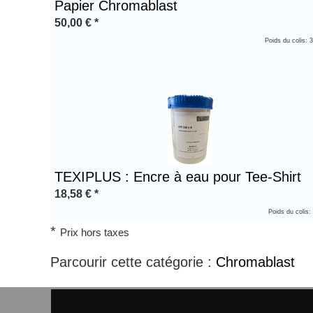
Papier Chromablast
50,00
€
*
Poids du colis: 
TEXIPLUS : Encre à eau pour Tee-Shirt
18,58
€
*
Poids du colis:
*
Prix hors taxes
Parcourir cette catégorie :
Chromablast