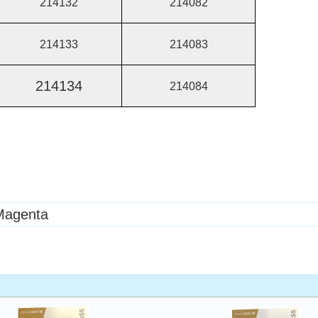
214132
214082
214133
214083
214134
214084
Magenta