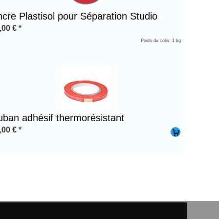
cre Plastisol pour Séparation Studio
,00
€
*
Poids du colis: 1 kg
uban adhésif thermorésistant
,00
€
*