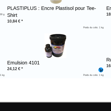
PLASTIPLUS : Encre Plastisol pour Tee-
En
18
Shirt
300 g
10,84
€
*
Poids du colis: 1 kg
R
Emulsion 4101
16
24,12
€
*
 1 kg
Poids du colis: 1 kg