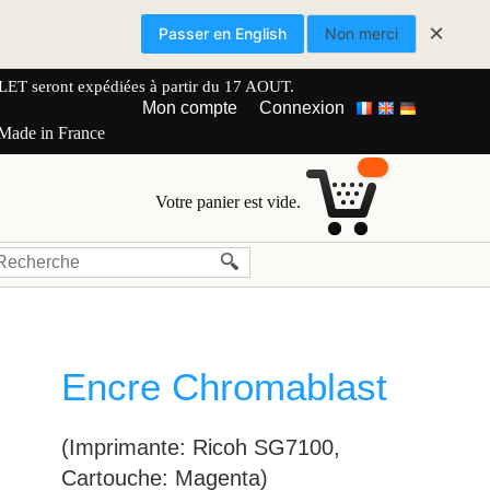
×
Passer en English
Non merci
 seront expédiées à partir du 17 AOUT.
Mon compte
Connexion
 Made in France
Votre panier est vide.
Encre Chromablast
(Imprimante: Ricoh SG7100,
Cartouche: Magenta)