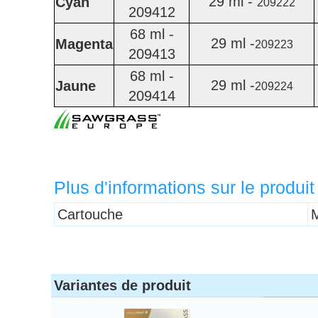
29 ml -
Cyan
209222
209412
68 ml -
29 ml -
Magenta
209223
209413
68 ml -
29 ml -
Jaune
209224
209414
Plus d'informations sur le produit
Titre 1
Cartouche
Variantes de produit