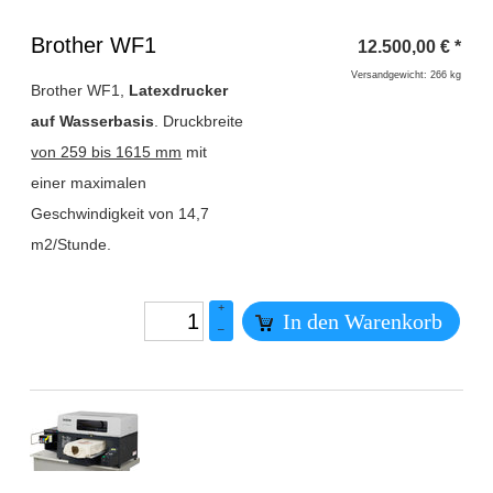
Überschrift
Brother WF1
12.500,00
€
*
1
Versandgewicht: 266 kg
Brother WF1,
Latexdrucker
auf Wasserbasis
. Druckbreite
von 259 bis 1615 mm
mit
einer maximalen
Geschwindigkeit von 14,7
m2/Stunde.
+
In den Warenkorb
–