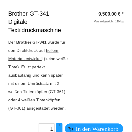
Überschrift
Brother GT-341
9.500,00
€
*
1
Digitale
Versandgewicht: 120 kg
Textildruckmaschine
Der
Brother GT-341
wurde für
den Direktdruck auf
hellem
Material entwickel
t (keine weiße
Tinte). Er ist perfekt
ausbaufähig und kann später
mit einem Umrüstsatz mit 2
weißen Tintenköpfen (GT-361)
oder 4 weißen Tintenköpfen
(GT-381) ausgestattet werden.
+
In den Warenkorb
–