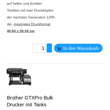
auf hellen und dunklen
Textilien mit zwei Druckköpfen
der nächsten Generation 1200
dpi,
maximales Druckformat
40,64 x 53,34 cm
.
+
In den Warenkorb
–
Überschrift
Brother GTXPro Bulk
1
Drucker mit Tanks