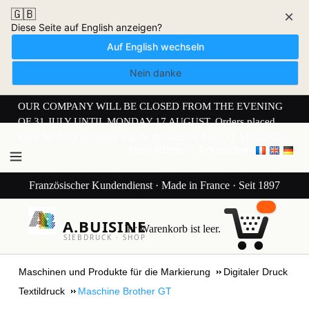
🇬🇧
×
Diese Seite auf English anzeigen?
Auf English wechseln
Nein danke
OUR COMPANY WILL BE CLOSED FROM THE EVENING
OF 31 JULY UNTIL MONDAY 17 AUGUST. Orders placed
from 30 JULY onwards will be dispatched from 17 AUGUST.
Mein Konto
Anmelden
Französischer Kundendienst · Made in France · Seit 1897
A.BUISINE
Ihr Warenkorb ist leer.
SIEBDRUCK · SHOP
Maschinen und Produkte für die Markierung
Digitaler Druck
Textildruck
Maschine Brother GT