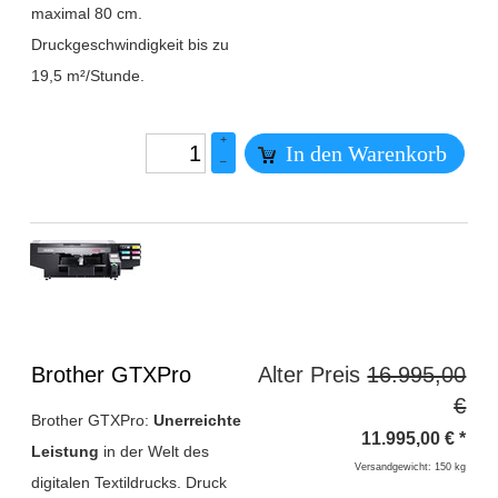
maximal 80 cm.
Druckgeschwindigkeit bis zu
19,5 m²/Stunde.
+
In den Warenkorb
–
Überschrift
Brother GTXPro
Alter Preis
16.995,00
1
€
Brother GTXPro:
Unerreichte
11.995,00
€
*
Leistung
in der Welt des
Versandgewicht: 150 kg
digitalen Textildrucks. Druck