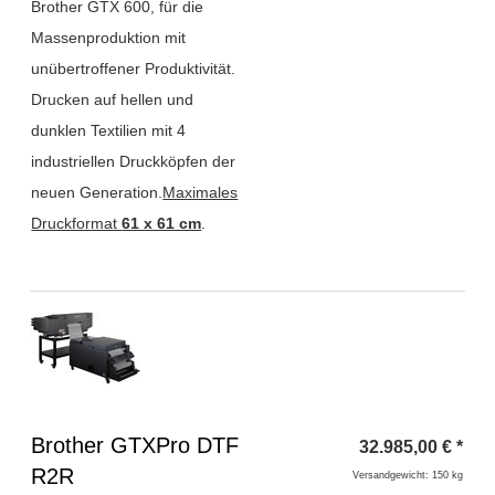
Brother GTX 600, für die
Massenproduktion mit
unübertroffener Produktivität.
Drucken auf hellen und
dunklen Textilien mit 4
industriellen Druckköpfen der
neuen Generation.
Maximales
Druckformat
61 x 61 cm
.
Überschrift
Brother GTXPro DTF
32.985,00
€
*
1
R2R
Versandgewicht: 150 kg