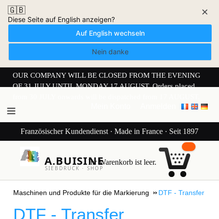
🇬🇧
×
Diese Seite auf English anzeigen?
Auf English wechseln
Nein danke
OUR COMPANY WILL BE CLOSED FROM THE EVENING
OF 31 JULY UNTIL MONDAY 17 AUGUST. Orders placed
from 30 JULY onwards will be dispatched from 17 AUGUST.
Mein Konto
Anmelden
Französischer Kundendienst · Made in France · Seit 1897
A.BUISINE
Ihr Warenkorb ist leer.
SIEBDRUCK · SHOP
Maschinen und Produkte für die Markierung
DTF - Transfer
DTF - Transfer