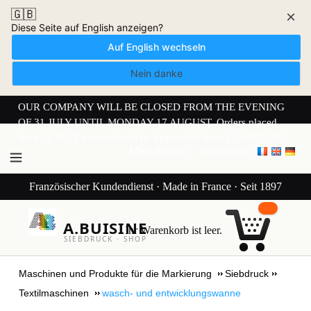
🇬🇧
×
Diese Seite auf English anzeigen?
Auf English wechseln
Nein danke
OUR COMPANY WILL BE CLOSED FROM THE EVENING
OF 31 JULY UNTIL MONDAY 17 AUGUST. Orders placed
from 30 JULY onwards will be dispatched from 17 AUGUST.
Mein Konto
Anmelden
Französischer Kundendienst · Made in France · Seit 1897
A.BUISINE
Ihr Warenkorb ist leer.
SIEBDRUCK · SHOP
Maschinen und Produkte für die Markierung
Siebdruck
Textilmaschinen
wasch- und entwicklungswanne