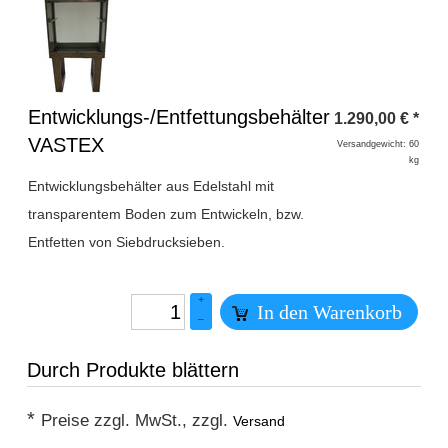
Überschrift
Entwicklungs-/Entfettungsbehälter
1.290,00
€
*
1
VASTEX
Versandgewicht: 60
kg
Entwicklungsbehälter aus Edelstahl mit
transparentem Boden zum Entwickeln, bzw.
Entfetten von Siebdrucksieben.
+
In den Warenkorb
–
Durch Produkte blättern
*
Preise zzgl. MwSt., zzgl.
Versand