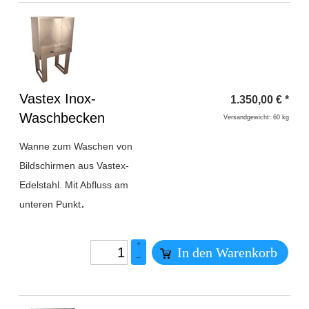
Überschrift
Vastex Inox-
1.350,00
€
*
1
Waschbecken
Versandgewicht: 60 kg
Wanne zum Waschen von
Bildschirmen aus Vastex-
Edelstahl. Mit Abfluss am
.
unteren Punkt
+
In den Warenkorb
–