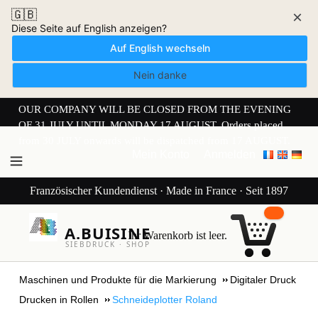
🇬🇧
×
Diese Seite auf English anzeigen?
Auf English wechseln
Nein danke
OUR COMPANY WILL BE CLOSED FROM THE EVENING
OF 31 JULY UNTIL MONDAY 17 AUGUST. Orders placed
from 30 JULY onwards will be dispatched from 17 AUGUST.
Mein Konto
Anmelden
Französischer Kundendienst · Made in France · Seit 1897
A.BUISINE
Ihr Warenkorb ist leer.
SIEBDRUCK · SHOP
Maschinen und Produkte für die Markierung
Digitaler Druck
Drucken in Rollen
Schneideplotter Roland