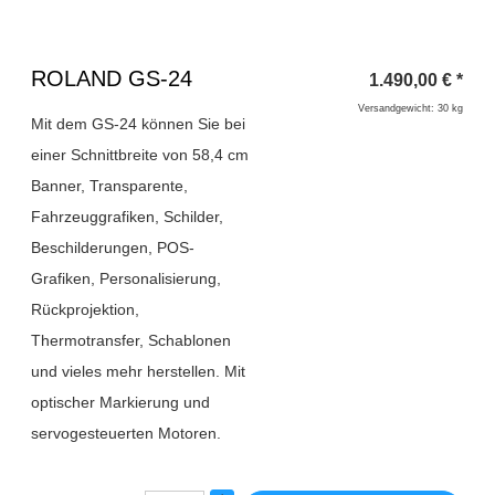
Überschrift
ROLAND GS-24
1.490,00
€
*
1
Versandgewicht: 30 kg
Mit dem GS-24 können Sie bei
einer Schnittbreite von 58,4 cm
Banner, Transparente,
Fahrzeuggrafiken, Schilder,
Beschilderungen, POS-
Grafiken, Personalisierung,
Rückprojektion,
Thermotransfer, Schablonen
und vieles mehr herstellen. Mit
optischer Markierung und
servogesteuerten Motoren.