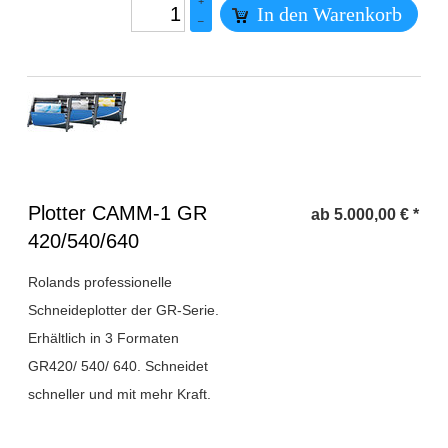
+
In den Warenkorb
–
Überschrift
Plotter CAMM-1 GR
ab
5.000,00
€
*
1
420/540/640
Rolands professionelle
Schneideplotter der GR-Serie.
Erhältlich in 3 Formaten
GR420/ 540/ 640. Schneidet
schneller und mit mehr Kraft.