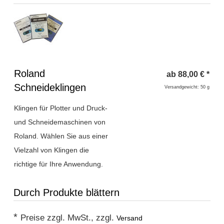
Überschrift
Roland
ab
88,00
€
*
1
Schneideklingen
Versandgewicht: 50 g
Klingen für Plotter und Druck-
und Schneidemaschinen von
Roland. Wählen Sie aus einer
Vielzahl von Klingen die
richtige für Ihre Anwendung.
Durch Produkte blättern
*
Preise zzgl. MwSt., zzgl.
Versand