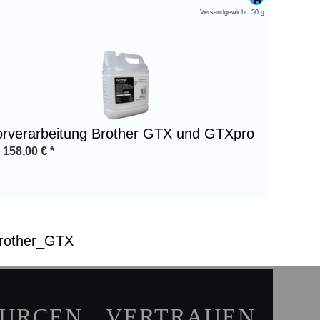
Versandgewicht: 50 g
orverarbeitung Brother GTX und GTXpro
b
158,00
€
*
rother_GTX
OURCEN
VERTRAUEN