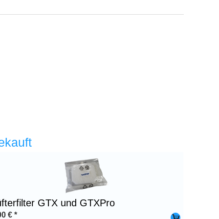
ekauft
üfterfilter GTX und GTXPro
00
€
*