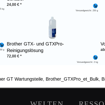
24,00
€
*
,5 kg
Versandgewicht: 250 g
Brother GTX- und GTXPro-
V
a
Reinigungslösung
200 g
72,00
€
*
Versandgewicht: 2 kg
her GT Wartungsteile
,
Brother_GTXPro_et_Bulk
,
B
WELTEN
RESS