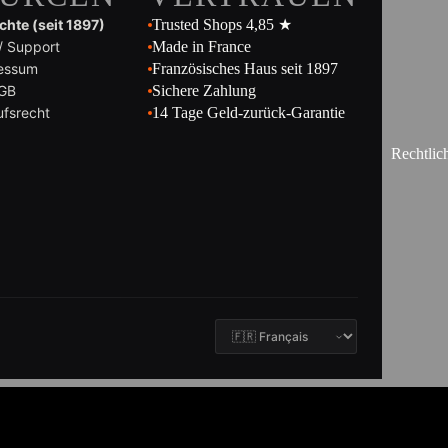
hte (seit 1897)
Trusted Shops 4,85 ★
/ Support
Made in France
essum
Französisches Haus seit 1897
GB
Sichere Zahlung
ufsrecht
14 Tage Geld-zurück-Garantie
Rechtlic