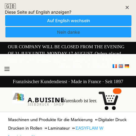
🇬🇧
×
Diese Seite auf English anzeigen?
Auf English wechseln
Nein danke
OUR COMPANY WILL BE CLOSED FROM THE EVENING
OF 31 JULY UNTIL MONDAY 17 AUGUST. Orders placed
from 30 JULY onwards will be dispatched from 17 AUGUST.
Mein Konto
Anmelden
Französischer Kundendienst · Made in France · Seit 1897
A.BUISINE
Ihr Warenkorb ist leer.
SIEBDRUCK · SHOP
Maschinen und Produkte für die Markierung
Digitaler Druck
Drucken in Rollen
Laminateur
EASYFLAM W