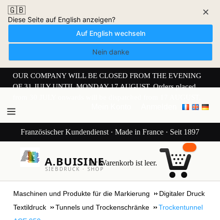
🇬🇧
×
Diese Seite auf English anzeigen?
Auf English wechseln
Nein danke
OUR COMPANY WILL BE CLOSED FROM THE EVENING
OF 31 JULY UNTIL MONDAY 17 AUGUST. Orders placed
from 30 JULY onwards will be dispatched from 17 AUGUST.
Mein Konto
Anmelden
Französischer Kundendienst · Made in France · Seit 1897
A.BUISINE
Ihr Warenkorb ist leer.
SIEBDRUCK · SHOP
Maschinen und Produkte für die Markierung
Digitaler Druck
Textildruck
Tunnels und Trockenschränke
Trockentunnel