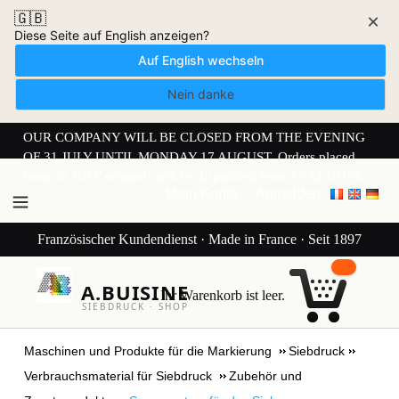
🇬🇧
×
Diese Seite auf English anzeigen?
Auf English wechseln
Nein danke
OUR COMPANY WILL BE CLOSED FROM THE EVENING
OF 31 JULY UNTIL MONDAY 17 AUGUST. Orders placed
from 30 JULY onwards will be dispatched from 17 AUGUST.
Mein Konto
Anmelden
Französischer Kundendienst · Made in France · Seit 1897
A.BUISINE
Ihr Warenkorb ist leer.
SIEBDRUCK · SHOP
Maschinen und Produkte für die Markierung
Siebdruck
Verbrauchsmaterial für Siebdruck
Zubehör und