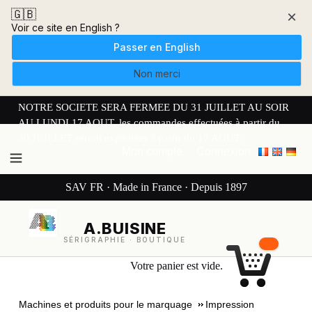
🇬🇧
×
Voir ce site en English ?
Passer en English
Non merci
NOTRE SOCIETE SERA FERMEE DU 31 JUILLET AU SOIR
AU LUNDI 17 AOUT. les commandes effectuées à partir du
30 JUILLET seront expédiées à partir du 17 AOUT.
Mon compte
Connexion
SAV FR · Made in France · Depuis 1897
A.BUISINE
SÉRIGRAPHIE · BOUTIQUE
Votre panier est vide.
Machines et produits pour le marquage
Impression