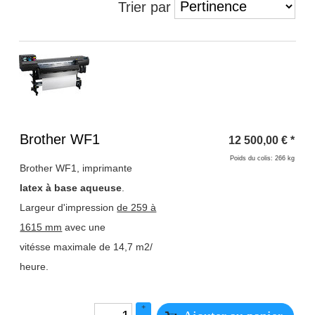
Trier par
Titre 1
Brother WF1
12 500,00
€
*
Poids du colis: 266 kg
Brother WF1, imprimante
latex à base aqueuse
.
Largeur d'impression
de 259 à
1615 mm
avec une
vitésse maximale de 14,7 m2/
heure.
+