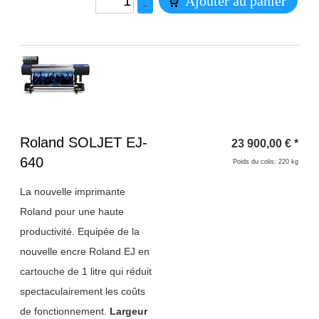
Ajouter au panier
–
Titre 1
Roland SOLJET EJ-
23 900,00
€
*
640
Poids du colis: 220 kg
La nouvelle imprimante
Roland pour une haute
productivité. Equipée de la
nouvelle encre Roland EJ en
cartouche de 1 litre qui réduit
spectaculairement les coûts
de fonctionnement.
Largeur