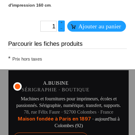
d'impression 160 cm
.
+
Ajouter au panier
–
Parcourir les fiches produits
*
Prix hors taxes
A.BUISINE
SÉRIGRAPHIE · BOUTIQUE
Machines et fournitures pour imprimeurs, écoles et
passionnés. Sérigraphie, numérique, transfert, supports.
78, rue Félix Faure · 92700 Colombes · France
Maison fondée à Paris en 1897
· aujourd'hui à
Colombes (92)