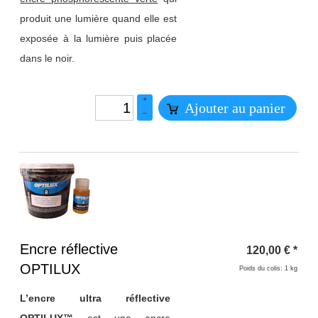
produit une lumière quand elle est
exposée à la lumière puis placée
dans le noir.
+
Ajouter au panier
–
Titre 1
Encre réflective
120,00
€
*
OPTILUX
Poids du colis: 1 kg
L’encre ultra réflective