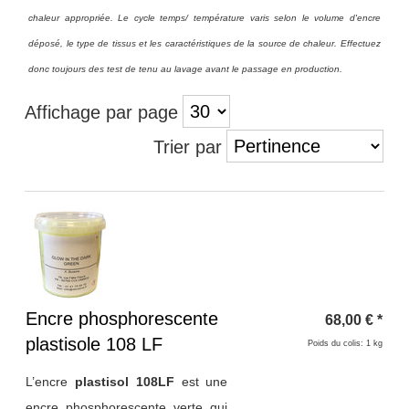
chaleur appropriée. Le cycle temps/ température varis selon le volume d'encre
déposé, le type de tissus et les caractéristiques de la source de chaleur. Effectuez
donc toujours des test de tenu au lavage avant le passage en production.
Affichage par page
Trier par
Titre 1
Encre phosphorescente
68,00
€
*
plastisole 108 LF
Poids du colis: 1 kg
L’encre
plastisol 108LF
est une
encre phosphorescente verte
qui