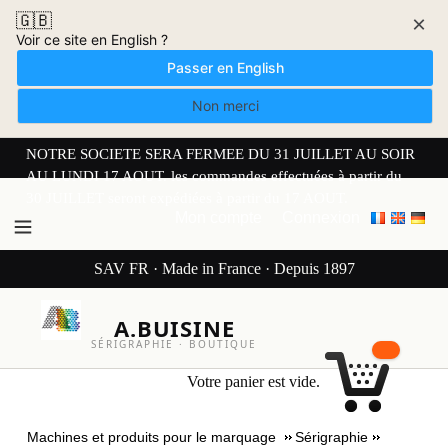
🇬🇧
×
Voir ce site en English ?
Passer en English
Non merci
NOTRE SOCIETE SERA FERMEE DU 31 JUILLET AU SOIR
AU LUNDI 17 AOUT. les commandes effectuées à partir du
30 JUILLET seront expédiées à partir du 17 AOUT.
Mon compte
Connexion
SAV FR · Made in France · Depuis 1897
A.BUISINE
SÉRIGRAPHIE · BOUTIQUE
Votre panier est vide.
Machines et produits pour le marquage
Sérigraphie