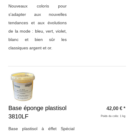
Nouveaux coloris pour
s'adapter aux nouvelles
tendances et aux évolutions
de la mode : bleu, vert, violet,
blanc et bien sûr les
classiques argent et or.
Titre 1
Base éponge plastisol
42,00
€
*
3810LF
Poids du colis: 1 kg
Base plastisol à éffet Spécial