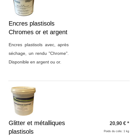
Titre 1
Encres plastisols
Chromes or et argent
Encres plastisols avec, après
séchage, un rendu
"Chrome".
Disponible en argent ou or.
Titre 1
Glitter et métalliques
20,90
€
*
plastisols
Poids du colis: 1 kg