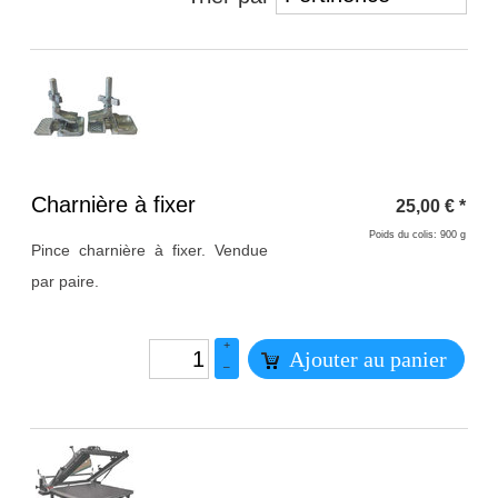
Titre 1
Charnière à fixer
25,00
€
*
Poids du colis: 900 g
Pince charnière à fixer. Vendue
par paire.
+
Ajouter au panier
–