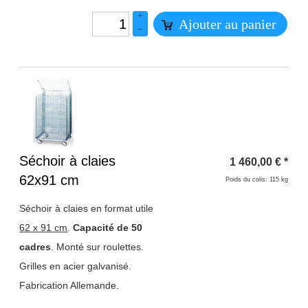
+
Ajouter au panier
–
Titre 1
Séchoir à claies
1 460,00
€
*
62x91 cm
Poids du colis: 115 kg
Séchoir à claies en format utile
62 x 91 cm
.
Capacité de 50
cadres
. Monté sur roulettes.
Grilles en acier galvanisé.
Fabrication Allemande.