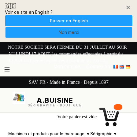
🇬🇧
×
Voir ce site en English ?
Passer en English
Non merci
NOTRE SOCIETE SERA FERMEE DU 31 JUILLET AU SOIR
AU LUNDI 17 AOUT. les commandes effectuées à partir du
30 JUILLET seront expédiées à partir du 17 AOUT.
Mon compte
Connexion
SAV FR · Made in France · Depuis 1897
A.BUISINE
SÉRIGRAPHIE · BOUTIQUE
Votre panier est vide.
Machines et produits pour le marquage
Sérigraphie