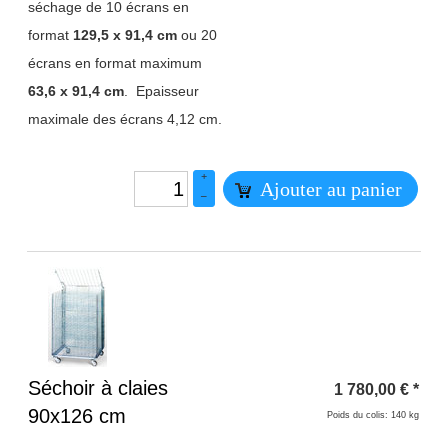
séchage de 10 écrans en
format
129,5 x 91,4 cm
ou 20
écrans en format maximum
63,6 x 91,4 cm
. Epaisseur
maximale des écrans 4,12 cm.
+
Ajouter au panier
–
Titre 1
Séchoir à claies
1 780,00
€
*
90x126 cm
Poids du colis: 140 kg