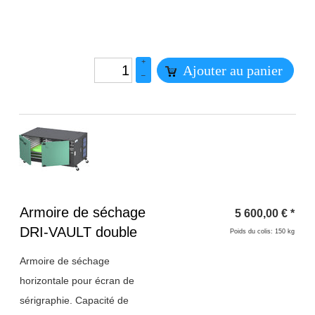
+
Ajouter au panier
–
Titre 1
Armoire de séchage
5 600,00
€
*
DRI-VAULT double
Poids du colis: 150 kg
Armoire de séchage
horizontale pour écran de
sérigraphie. Capacité de