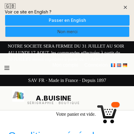
🇬🇧
×
Voir ce site en English ?
Passer en English
Non merci
NOTRE SOCIETE SERA FERMEE DU 31 JUILLET AU SOIR
AU LUNDI 17 AOUT. les commandes effectuées à partir du
30 JUILLET seront expédiées à partir du 17 AOUT.
Mon compte
Connexion
SAV FR · Made in France · Depuis 1897
A.BUISINE
SÉRIGRAPHIE · BOUTIQUE
Votre panier est vide.