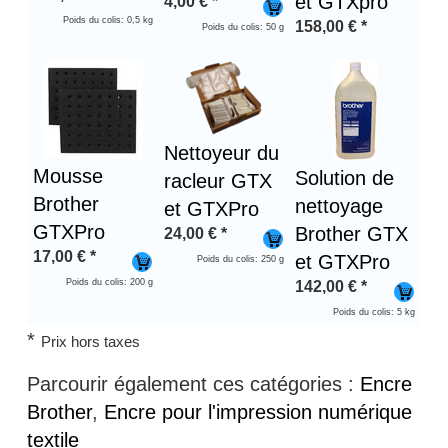
et GTXpro
4,00
€
*
Poids du colis: 0,5 kg
158,00
€
*
Poids du colis: 50 g
Nettoyeur du
Mousse
Solution de
racleur GTX
Brother
nettoyage
et GTXPro
GTXPro
Brother GTX
24,00
€
*
17,00
€
*
et GTXPro
Poids du colis: 250 g
Poids du colis: 200 g
142,00
€
*
Poids du colis: 5 kg
*
Prix hors taxes
Parcourir également ces catégories :
Encre
Brother
,
Encre pour l'impression numérique
textile