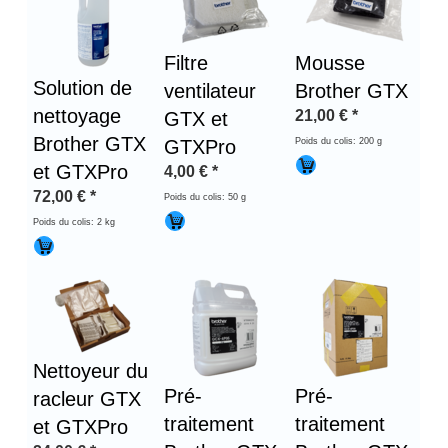
Filtre
Mousse
Solution de
ventilateur
Brother GTX
nettoyage
21,00
€
*
GTX et
Brother GTX
GTXPro
Poids du colis: 200 g
et GTXPro
4,00
€
*
72,00
€
*
Poids du colis: 50 g
Poids du colis: 2 kg
Nettoyeur du
Pré-
Pré-
racleur GTX
traitement
traitement
et GTXPro