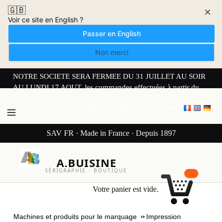
🇬🇧
×
Voir ce site en English ?
Passer en English
Non merci
NOTRE SOCIETE SERA FERMEE DU 31 JUILLET AU SOIR
AU LUNDI 17 AOUT. les commandes effectuées à partir du
30 JUILLET seront expédiées à partir du 17 AOUT.
Mon compte
Connexion
SAV FR · Made in France · Depuis 1897
A.BUISINE
SÉRIGRAPHIE · BOUTIQUE
Votre panier est vide.
Machines et produits pour le marquage
Impression