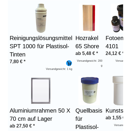
Überschrift
1
Reinigungslösungsmittel
Hozrakel
Fotoemul
SPT 1000 für Plastisol-
65 Shore
4101
ab
5,48
€
*
24,12
€
*
Tinten
7,80
€
*
Versandgewicht: 200
Versandgewi
g
Versandgewicht: 1 kg
Aluminiumrahmen 50 X
Quellbasis
Kunststof
ab
1,55
€
*
70 cm auf Lager
für
ab
27,50
€
*
Plastisol-
Versandgewic