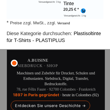
Versandgewicht: 3 kg
Tinte
20,25
€
*
Versandgewicht: 1 kg
*
Preise zzgl. MwSt., zzgl.
Versand
Diese Kategorie durchsuchen:
Plastisoltinte
für T-Shirts - PLASTIPLUS
A.BUISINE
SIEBDRUCK · SHOP
Maschinen und Zubehör für Drucker, Schulen und
Enthusiasten. Siebdruck, Digital, Transfer,
Bedruckstoffe.
78, rue Félix Faure · 92700 Colombes · Frankreich
1897 in Paris gegründet
· heute in Colombes (92)
Entdecken Sie unsere Geschichte →