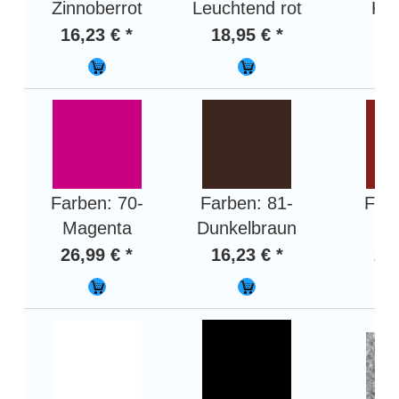
Zinnoberrot
Leuchtend rot
Kar
16,23 € *
18,95 € *
18,
Farben: 70-
Farben: 81-
Farb
Magenta
Dunkelbraun
Ro
26,99 € *
16,23 € *
20,