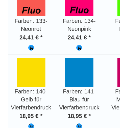
Farben: 133-
Farben: 134-
Farb
Neonrot
Neonpink
Ne
24,41 € *
24,41 € *
24,
Farben: 140-
Farben: 141-
Farb
Gelb für
Blau für
Mage
Vierfarbendruck
Vierfarbendruck
Vierfa
18,95 € *
18,95 € *
18,