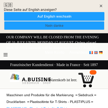
🇬🇧
×
Diese Seite auf English anzeigen?
Auf English wechseln
Nein danke
OUR COMPANY WILL BE CLOSED FROM THE EVENING
OF 31 JULY UNTIL MONDAY 17 AUGUST. Orders placed
from 30 JULY onwards will be dispatched from 17 AUGUST.
Mein Konto
Anmelden
Französischer Kundendienst · Made in France · Seit 1897
A.BUISINE
Ihr Warenkorb ist leer.
SIEBDRUCK · SHOP
Maschinen und Produkte für die Markierung
Siebdruck
Druckfarben
Plastisoltinte für T-Shirts - PLASTIPLUS