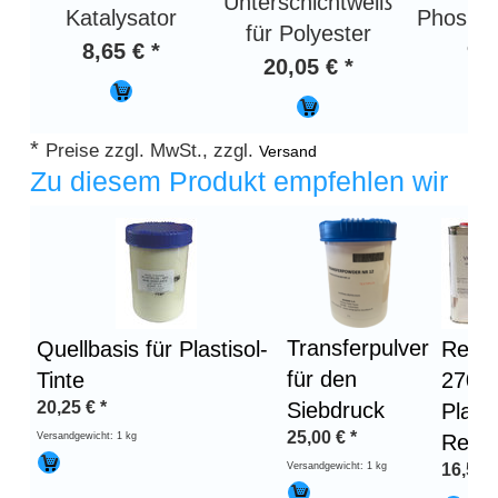
Unterschichtweiß
Katalysator
Phospho
für Polyester
8,65 € *
95,
20,05 € *
*
Preise zzgl. MwSt., zzgl.
Versand
Zu diesem Produkt empfehlen wir
Transferpulver
Quellbasis für Plastisol-
Remc
für den
Tinte
2704
20,25
€
*
Siebdruck
Plasti
25,00
€
*
Versandgewicht: 1 kg
Reini
Versandgewicht: 1 kg
16,50