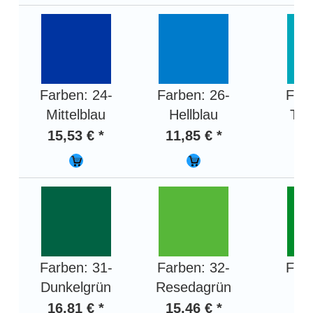
Farben: 24-
Farben: 26-
Farb
Mittelblau
Hellblau
Tür
15,53 € *
11,85 € *
12,
Farben: 31-
Farben: 32-
Farb
Dunkelgrün
Resedagrün
He
16,81 € *
15,46 € *
15,