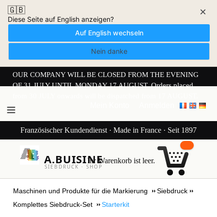
🇬🇧
×
Diese Seite auf English anzeigen?
Auf English wechseln
Nein danke
OUR COMPANY WILL BE CLOSED FROM THE EVENING
OF 31 JULY UNTIL MONDAY 17 AUGUST. Orders placed
from 30 JULY onwards will be dispatched from 17 AUGUST.
Mein Konto
Anmelden
Französischer Kundendienst · Made in France · Seit 1897
A.BUISINE
Ihr Warenkorb ist leer.
SIEBDRUCK · SHOP
Maschinen und Produkte für die Markierung
Siebdruck
Komplettes Siebdruck-Set
Starterkit