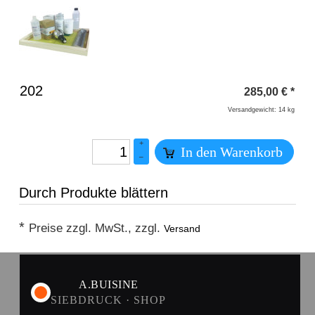
Überschrift
202
285,00
€
*
1
Versandgewicht: 14 kg
+
In den Warenkorb
–
Durch Produkte blättern
*
Preise zzgl. MwSt., zzgl.
Versand
A.BUISINE
SIEBDRUCK · SHOP