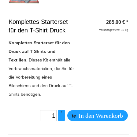
Überschrift
Komplettes Starterset
285,00
€
*
1
für den T-Shirt Druck
Versandgewicht: 10 kg
Komplettes Starterset für den
Druck auf T-Shirts und
Textilien.
Dieses Kit enthält alle
Verbrauchsmaterialien, die Sie für
die Vorbereitung eines
Bildschirms und den Druck auf T-
Shirts benötigen.
+
In den Warenkorb
–