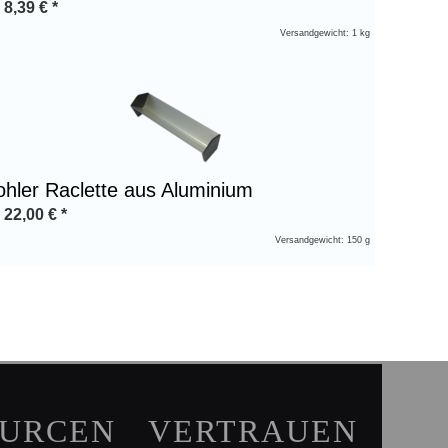
b
8,39
€
*
Versandgewicht: 1 kg
hler Raclette aus Aluminium
b
22,00
€
*
Versandgewicht: 150 g
OURCEN
VERTRAUEN