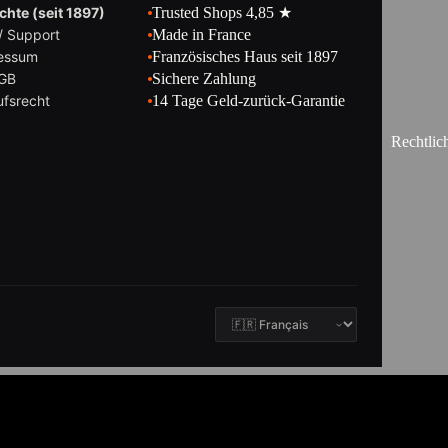
hte (seit 1897)
Trusted Shops 4,85 ★
/ Support
Made in France
essum
Französisches Haus seit 1897
GB
Sichere Zahlung
ufsrecht
14 Tage Geld-zurück-Garantie
Rechtlic