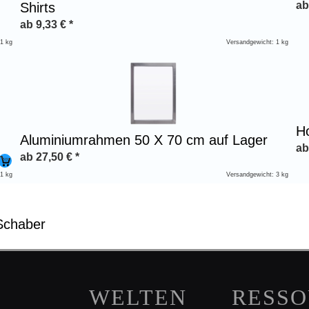
a
Shirts
ab
9,33
€
*
 1 kg
Versandgewicht: 1 kg
Ho
Aluminiumrahmen 50 X 70 cm auf Lager
a
ab
27,50
€
*
 1 kg
Versandgewicht: 3 kg
Schaber
WELTEN
RESS