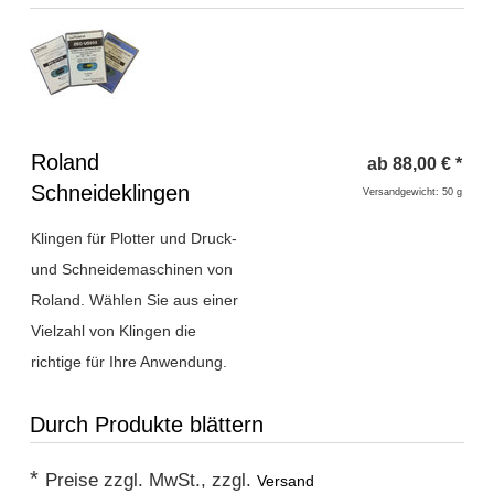
Überschrift
Roland
ab
88,00
€
*
1
Schneideklingen
Versandgewicht: 50 g
Klingen für Plotter und Druck-
und Schneidemaschinen von
Roland. Wählen Sie aus einer
Vielzahl von Klingen die
richtige für Ihre Anwendung.
Durch Produkte blättern
*
Preise zzgl. MwSt., zzgl.
Versand