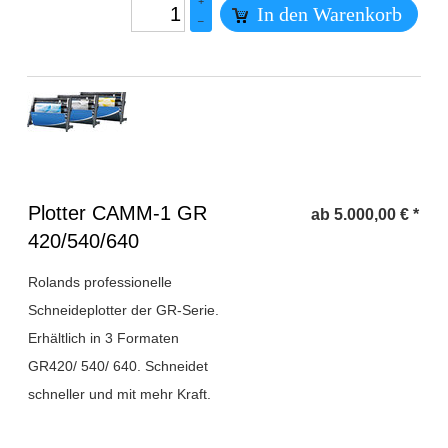
+
In den Warenkorb
–
Überschrift
Plotter CAMM-1 GR
ab
5.000,00
€
*
1
420/540/640
Rolands professionelle
Schneideplotter der GR-Serie.
Erhältlich in 3 Formaten
GR420/ 540/ 640. Schneidet
schneller und mit mehr Kraft.