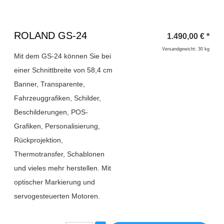
Überschrift
ROLAND GS-24
1.490,00
€
*
1
Versandgewicht: 30 kg
Mit dem GS-24 können Sie bei
einer Schnittbreite von 58,4 cm
Banner, Transparente,
Fahrzeuggrafiken, Schilder,
Beschilderungen, POS-
Grafiken, Personalisierung,
Rückprojektion,
Thermotransfer, Schablonen
und vieles mehr herstellen. Mit
optischer Markierung und
servogesteuerten Motoren.