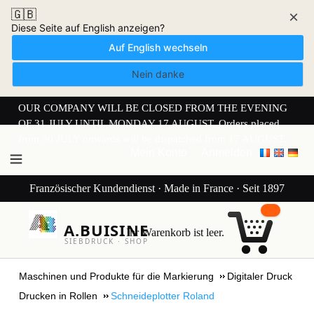
🇬🇧
×
Diese Seite auf English anzeigen?
Auf English wechseln
Nein danke
OUR COMPANY WILL BE CLOSED FROM THE EVENING
OF 31 JULY UNTIL MONDAY 17 AUGUST. Orders placed
from 30 JULY onwards will be dispatched from 17 AUGUST.
Mein Konto
Anmelden
Französischer Kundendienst · Made in France · Seit 1897
A.BUISINE
Ihr Warenkorb ist leer.
SIEBDRUCK · SHOP
Maschinen und Produkte für die Markierung
Digitaler Druck
Drucken in Rollen
Schneideplotter Roland