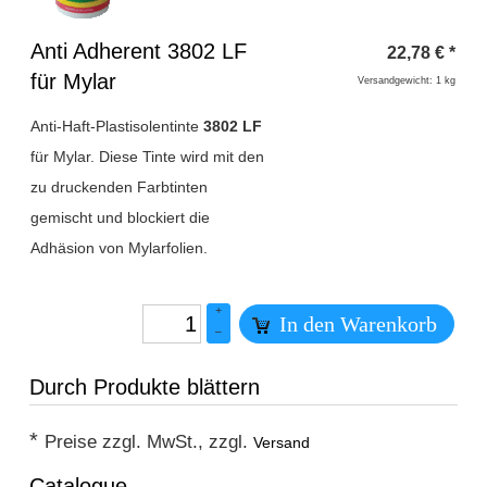
Überschrift
Anti Adherent 3802 LF
22,78
€
*
1
für Mylar
Versandgewicht: 1 kg
Anti-Haft-Plastisolentinte
3802 LF
für Mylar. Diese Tinte wird mit den
zu druckenden Farbtinten
gemischt und blockiert die
Adhäsion von Mylarfolien.
+
In den Warenkorb
–
Durch Produkte blättern
*
Preise zzgl. MwSt., zzgl.
Versand
Catalogue