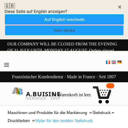
🇬🇧
×
Diese Seite auf English anzeigen?
Auf English wechseln
Nein danke
OUR COMPANY WILL BE CLOSED FROM THE EVENING
OF 31 JULY UNTIL MONDAY 17 AUGUST. Orders placed
from 30 JULY onwards will be dispatched from 17 AUGUST.
Mein Konto
Anmelden
Französischer Kundendienst · Made in France · Seit 1897
A.BUISINE
Ihr Warenkorb ist leer.
SIEBDRUCK · SHOP
Maschinen und Produkte für die Markierung
Siebdruck
Druckfarben
Mylar für den textilen Siebdruck.