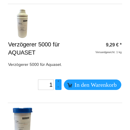
Überschrift
Verzögerer 5000 für
9,29
€
*
1
AQUASET
Versandgewicht: 1 kg
Verzögerer 5000 für Aquaset.
+
In den Warenkorb
–