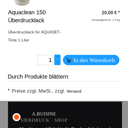
Überschrift
Aquaclean 150
20,00
€
*
1
Überdrucklack
Versandgewicht: 1,5 kg
Überdrucklack für AQUASET-
Tinte 1 Liter
+
In den Warenkorb
–
Durch Produkte blättern
*
Preise zzgl. MwSt., zzgl.
Versand
A.BUISINE
SIEBDRUCK · SHOP