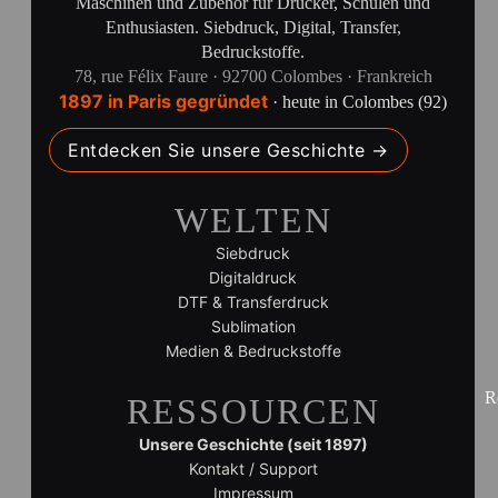
Maschinen und Zubehör für Drucker, Schulen und
Enthusiasten. Siebdruck, Digital, Transfer,
Bedruckstoffe.
78, rue Félix Faure · 92700 Colombes · Frankreich
1897 in Paris gegründet
· heute in Colombes (92)
Entdecken Sie unsere Geschichte →
WELTEN
Siebdruck
Digitaldruck
DTF & Transferdruck
Sublimation
Medien & Bedruckstoffe
R
RESSOURCEN
Unsere Geschichte (seit 1897)
Kontakt / Support
Impressum