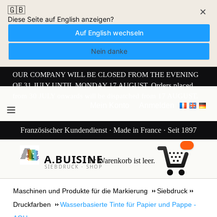
🇬🇧
×
Diese Seite auf English anzeigen?
Auf English wechseln
Nein danke
OUR COMPANY WILL BE CLOSED FROM THE EVENING
OF 31 JULY UNTIL MONDAY 17 AUGUST. Orders placed
from 30 JULY onwards will be dispatched from 17 AUGUST.
Mein Konto
Anmelden
Französischer Kundendienst · Made in France · Seit 1897
A.BUISINE
Ihr Warenkorb ist leer.
SIEBDRUCK · SHOP
Maschinen und Produkte für die Markierung
Siebdruck
Druckfarben
Wasserbasierte Tinte für Papier und Pappe -