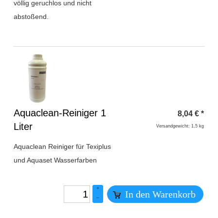
völlig geruchlos und nicht
abstoßend.
Überschrift
Aquaclean-Reiniger 1
8,04
€
*
1
Liter
Versandgewicht: 1,5 kg
Aquaclean Reiniger für Texiplus
und Aquaset Wasserfarben
+
In den Warenkorb
–