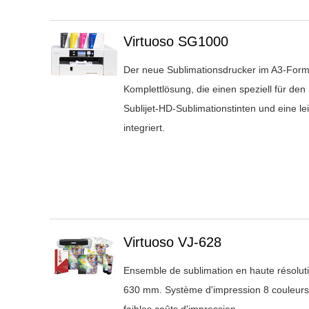
Überschrift
Virtuoso SG1000
1
Der neue Sublimationsdrucker im A3-Forma
Komplettlösung, die einen speziell für den
Sublijet-HD-Sublimationstinten und eine l
integriert.
Überschrift
Virtuoso VJ-628
1
Ensemble de sublimation en haute résolu
630 mm. Système d'impression 8 couleurs 