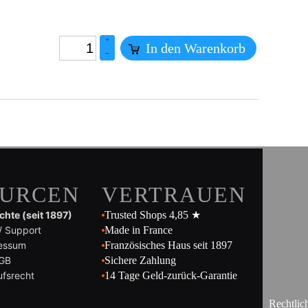
+
In den Warenkorb
–
OURCEN
VERTRAUEN
hte (seit 1897)
Trusted Shops 4,85 ★
/ Support
Made in France
essum
Französisches Haus seit 1897
GB
Sichere Zahlung
ufsrecht
14 Tage Geld-zurück-Garantie
Rechtlic