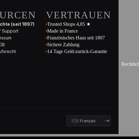
OURCEN
VERTRAUEN
hte (seit 1897)
Trusted Shops 4,85 ★
/ Support
Made in France
essum
Französisches Haus seit 1897
GB
Sichere Zahlung
ufsrecht
14 Tage Geld-zurück-Garantie
Rechtlic