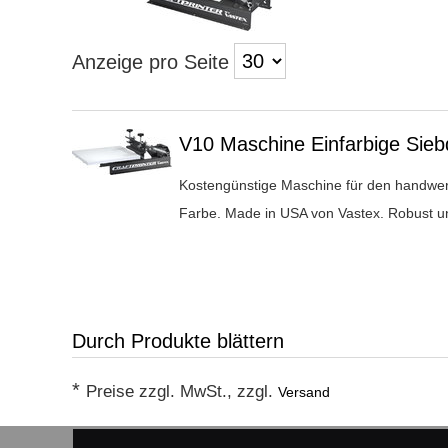
Anzeige pro Seite
Überschrift
V10 Maschine Einfarbige Sie
1
Kostengünstige Maschine für den handwer
Farbe. Made in USA von Vastex. Robust und
Durch Produkte blättern
*
Preise zzgl. MwSt., zzgl.
Versand