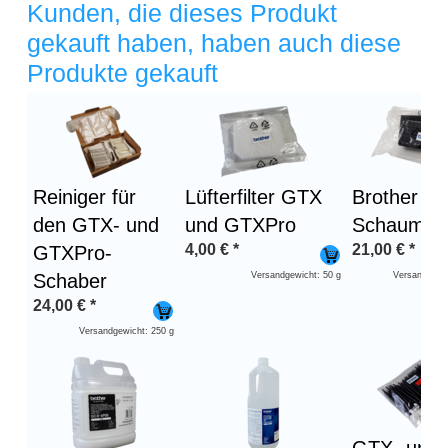
Kunden, die dieses Produkt
gekauft haben, haben auch diese
Produkte gekauft
Überschrift
1
Reiniger für
Lüfterfilter GTX
Brother G
den GTX- und
und GTXPro
Schaumsto
4,00
€
*
21,00
€
*
GTXPro-
Schaber
Versandgewicht: 50 g
Versandgewic
24,00
€
*
Versandgewicht: 250 g