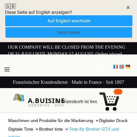
🇬🇧
×
Diese Seite auf English anzeigen?
Auf English wechseln
Nein danke
OUR COMPANY WILL BE CLOSED FROM THE EVENING
OF 31 JULY UNTIL MONDAY 17 AUGUST. Orders placed
from 30 JULY onwards will be dispatched from 17 AUGUST.
Mein Konto
Anmelden
Französischer Kundendienst · Made in France · Seit 1897
A.BUISINE
Ihr Warenkorb ist leer.
SIEBDRUCK · SHOP
Maschinen und Produkte für die Markierung
Digitaler Druck
Digitale Tinte
Brother tinte
Tinte für Brother GTX und