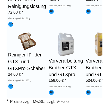
Reinigungslösung
Versandgewicht: 50 g
Versandgewicht: 200 g
72,00
€
*
Versandgewicht: 2 kg
Reiniger für den
Vorverarbeitung
Vorverarbe
GTX- und
Brother GTX
Brother G
GTXPro-Schaber
und GTXpro
und GTXp
24,00
€
*
158,00
€
*
524,00
€
*
Versandgewicht: 250 g
Versandgewicht: 4 kg
Versandgewicht: 20 kg
*
Preise zzgl. MwSt., zzgl.
Versand