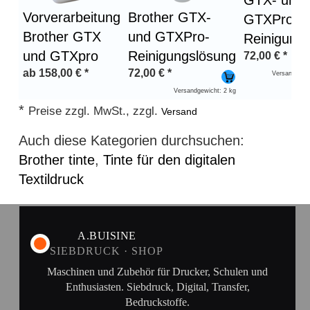
GTX- und
Vorverarbeitung
Brother GTX-
GTXPro-
Brother GTX
und GTXPro-
Reinigung
und GTXpro
Reinigungslösung
72,00
€
*
ab
158,00
€
*
72,00
€
*
Versandgewic
Versandgewicht: 2 kg
*
Preise zzgl. MwSt., zzgl.
Versand
Auch diese Kategorien durchsuchen:
Brother tinte
,
Tinte für den digitalen
Textildruck
A.BUISINE
SIEBDRUCK · SHOP
Maschinen und Zubehör für Drucker, Schulen und
Enthusiasten. Siebdruck, Digital, Transfer,
Bedruckstoffe.