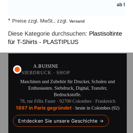
ab
9,33
V
*
Preise zzgl. MwSt., zzgl.
Versand
Diese Kategorie durchsuchen:
Plastisoltinte
für T-Shirts - PLASTIPLUS
A.BUISINE
SIEBDRUCK · SHOP
Maschinen und Zubehör für Drucker, Schulen und
Enthusiasten. Siebdruck, Digital, Transfer,
Bedruckstoffe.
78, rue Félix Faure · 92700 Colombes · Frankreich
1897 in Paris gegründet
· heute in Colombes (92)
Entdecken Sie unsere Geschichte →