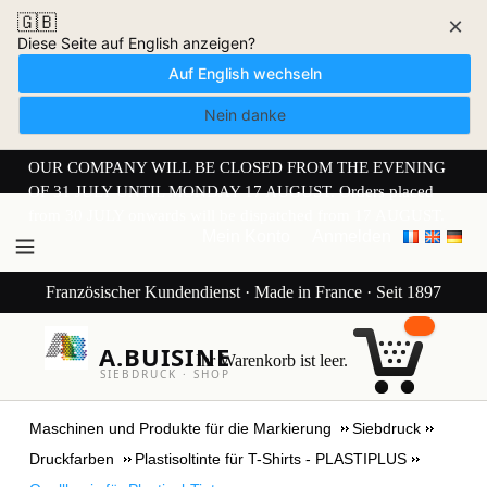
🇬🇧
×
Diese Seite auf English anzeigen?
Auf English wechseln
Nein danke
OUR COMPANY WILL BE CLOSED FROM THE EVENING
OF 31 JULY UNTIL MONDAY 17 AUGUST. Orders placed
from 30 JULY onwards will be dispatched from 17 AUGUST.
Mein Konto
Anmelden
Französischer Kundendienst · Made in France · Seit 1897
A.BUISINE
Ihr Warenkorb ist leer.
SIEBDRUCK · SHOP
Maschinen und Produkte für die Markierung
Siebdruck
Druckfarben
Plastisoltinte für T-Shirts - PLASTIPLUS