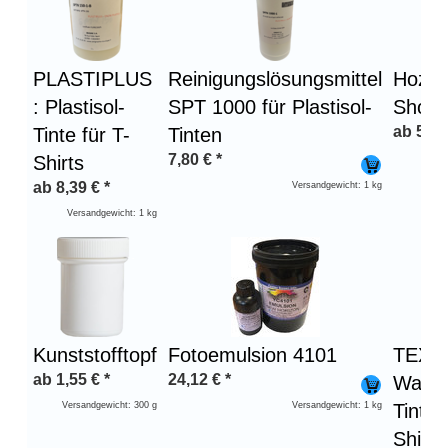
PLASTIPLUS
Reinigungslösungsmittel
Hozra
: Plastisol-
SPT 1000 für Plastisol-
Shore
ab
5,48
Tinte für T-
Tinten
7,80
€
*
Shirts
Ve
ab
8,39
€
*
Versandgewicht: 1 kg
Versandgewicht: 1 kg
Kunststofftopf
Fotoemulsion 4101
TEXI
ab
1,55
€
*
24,12
€
*
Wasse
Versandgewicht: 300 g
Versandgewicht: 1 kg
Tinte 
Shirts