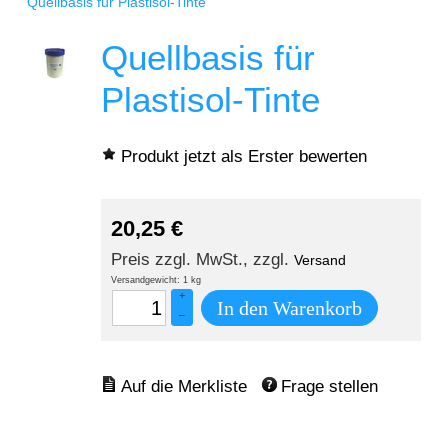
Quellbasis für Plastisol-Tinte
Quellbasis für
Plastisol-Tinte
Produkt jetzt als Erster bewerten
20,25
€
Preis zzgl. MwSt., zzgl.
Versand
Versandgewicht: 1 kg
+
In den Warenkorb
–
Frage stellen