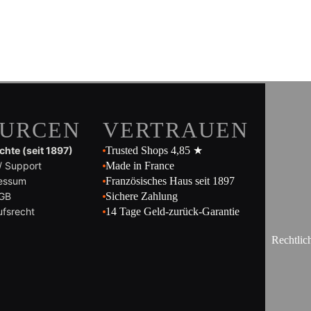
OURCEN
VERTRAUEN
hte (seit 1897)
Trusted Shops 4,85 ★
/ Support
Made in France
essum
Französisches Haus seit 1897
GB
Sichere Zahlung
ufsrecht
14 Tage Geld-zurück-Garantie
Rechtlic