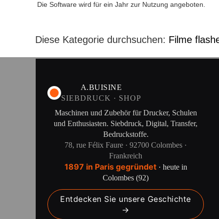
Die Software wird für ein Jahr zur Nutzung angeboten.
Diese Kategorie durchsuchen:
Filme flash
A.BUISINE
SIEBDRUCK · SHOP
Maschinen und Zubehör für Drucker, Schulen
und Enthusiasten. Siebdruck, Digital, Transfer,
Bedruckstoffe.
78, rue Félix Faure · 92700 Colombes ·
Frankreich
1897 in Paris gegründet
· heute in
Colombes (92)
Entdecken Sie unsere Geschichte
→