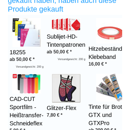
gekauft haben, haben auch diese
Produkte gekauft
Überschrift
1
Sublijet-HD-
Tintenpatronen
Hitzebeständige
18255
ab
50,00
€
*
Klebeband
ab
50,00
€
*
Versandgewicht: 200 g
16,00
€
*
Versandgewicht: 200 g
CAD-CUT
Tinte für Brothe
Sportfilm -
Glitzer-Flex
GTX und
Heißtransfer-
7,80
€
*
GTXPro
Schneideflex