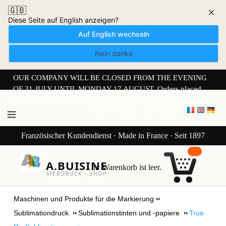
🇬🇧
×
Diese Seite auf English anzeigen?
Auf English wechseln
Nein danke
OUR COMPANY WILL BE CLOSED FROM THE EVENING
OF 31 JULY UNTIL MONDAY 17 AUGUST. Orders placed
from 30 JULY onwards will be dispatched from 17 AUGUST.
Mein Konto
Anmelden
Französischer Kundendienst · Made in France · Seit 1897
A.BUISINE
Ihr Warenkorb ist leer.
SIEBDRUCK · SHOP
Maschinen und Produkte für die Markierung
Sublimationdruck
Sublimationstinten und -papiere
True