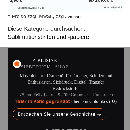
ab
209,00
€
*
5,90
€
*
Versandgewicht: 0,5
Versandgewicht: 50 g
*
Preise zzgl. MwSt., zzgl.
Versand
Diese Kategorie durchsuchen:
Sublimationstinten und -papiere
A.BUISINE
SIEBDRUCK · SHOP
Maschinen und Zubehör für Drucker, Schulen und
Enthusiasten. Siebdruck, Digital, Transfer,
Bedruckstoffe.
78, rue Félix Faure · 92700 Colombes · Frankreich
1897 in Paris gegründet
· heute in Colombes (92)
Entdecken Sie unsere Geschichte →