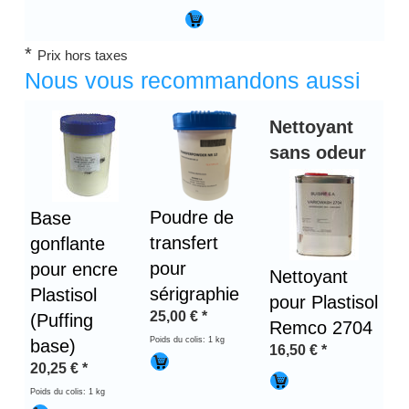
*
Prix hors taxes
Nous vous recommandons aussi
Nettoyant
sans odeur
Poudre de
Base
transfert
gonflante
pour
pour encre
Nettoyant
sérigraphie
Plastisol
pour Plastisol
25,00
€
*
(Puffing
Remco 2704
Poids du colis: 1 kg
base)
16,50
€
*
20,25
€
*
Poids du colis: 1 kg