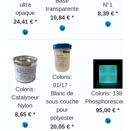
Base
ultra
N°1
transparente
opaque
8,39 € *
10,84 € *
24,41 € *
Coloris:
91/17 -
Coloris:
Blanc de
Coloris: 138-
Catalyseur
sous couche
Phosphorescente
Nylon
pour
95,00 € *
8,65 € *
polyester
20,05 € *