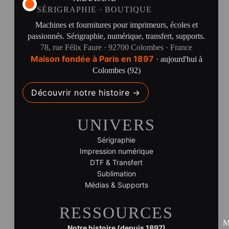
SÉRIGRAPHIE · BOUTIQUE
Machines et fournitures pour imprimeurs, écoles et
passionnés. Sérigraphie, numérique, transfert, supports.
78, rue Félix Faure · 92700 Colombes · France
Maison fondée à Paris en 1897
· aujourd'hui à
Colombes (92)
Découvrir notre histoire →
UNIVERS
Sérigraphie
Impression numérique
DTF & Transfert
Sublimation
Médias & Supports
RESSOURCES
M
Notre histoire (depuis 1897)