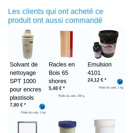
Les clients qui ont acheté ce
produit ont aussi commandé
Titre 1
Solvant de
Racles en
Emulsion
nettoyage
Bois 65
4101
24,12
€
*
SPT 1000
shores
5,48
€
*
pour encres
Poids du colis: 1 kg
plastisols
Poids du colis: 200 g
7,80
€
*
Poids du colis: 1 kg