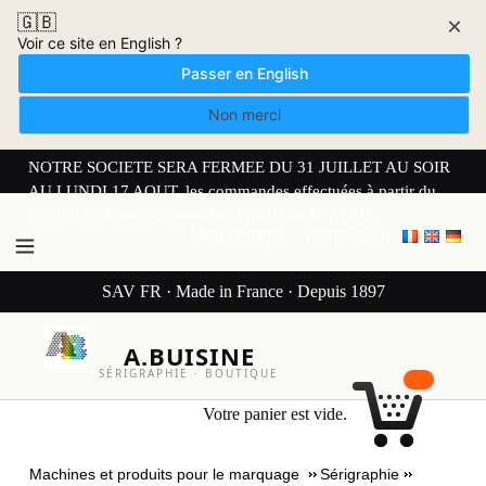
🇬🇧
×
Voir ce site en English ?
Passer en English
Non merci
NOTRE SOCIETE SERA FERMEE DU 31 JUILLET AU SOIR
AU LUNDI 17 AOUT. les commandes effectuées à partir du
30 JUILLET seront expédiées à partir du 17 AOUT.
Mon compte
Connexion
SAV FR · Made in France · Depuis 1897
A.BUISINE
SÉRIGRAPHIE · BOUTIQUE
Votre panier est vide.
Machines et produits pour le marquage
Sérigraphie