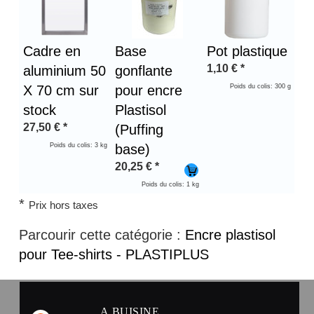
Cadre en
Base
Pot plastique
1,10
€
*
aluminium 50
gonflante
X 70 cm sur
pour encre
Poids du colis: 300 g
stock
Plastisol
27,50
€
*
(Puffing
Poids du colis: 3 kg
base)
20,25
€
*
Poids du colis: 1 kg
*
Prix hors taxes
Parcourir cette catégorie :
Encre plastisol
pour Tee-shirts - PLASTIPLUS
A.BUISINE