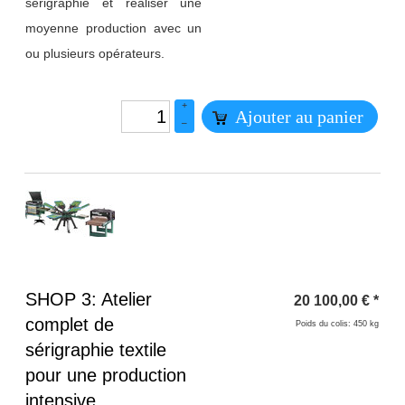
sérigraphie et réaliser une
moyenne production avec un
ou plusieurs opérateurs.
+
Ajouter au panier
–
Titre 1
SHOP 3: Atelier
20 100,00
€
*
complet de
Poids du colis: 450 kg
sérigraphie textile
pour une production
intensive