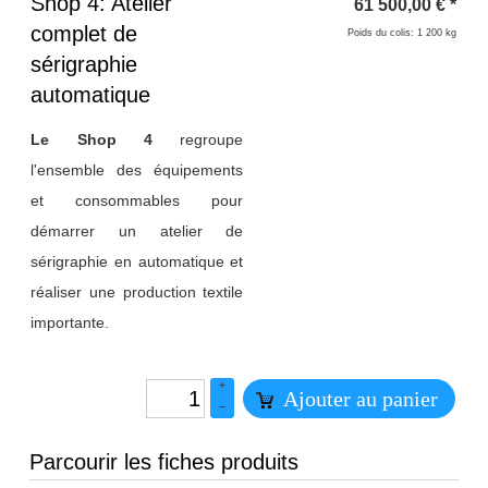
Titre 1
Shop 4: Atelier
61 500,00
€
*
complet de
Poids du colis: 1 200 kg
sérigraphie
automatique
Le Shop 4
regroupe
l'ensemble des équipements
et consommables pour
démarrer un atelier de
sérigraphie en automatique et
réaliser une production textile
importante.
+
Ajouter au panier
–
Parcourir les fiches produits