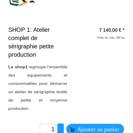
Titre 1
SHOP 1: Atelier
7 140,00
€
*
complet de
Poids du colis: 280 kg
sérigraphie petite
production
Le shop1
regroupe l'ensemble
des équipements et
consommables pour démarrer
un atelier de sérigraphie textile
de petite et moyenne
production.
+
Ajouter au panier
–