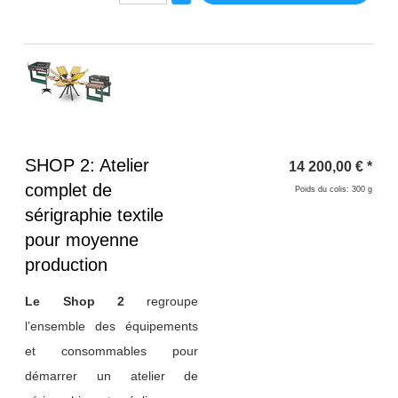
Titre 1
SHOP 2: Atelier
14 200,00
€
*
complet de
Poids du colis: 300 g
sérigraphie textile
pour moyenne
production
Le Shop 2
regroupe
l’ensemble des équipements
et consommables pour
démarrer un atelier de