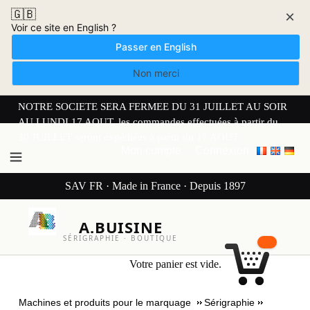
🇬🇧
×
Voir ce site en English ?
Passer en English
Non merci
NOTRE SOCIETE SERA FERMEE DU 31 JUILLET AU SOIR
AU LUNDI 17 AOUT. les commandes effectuées à partir du
30 JUILLET seront expédiées à partir du 17 AOUT.
Mon compte
Connexion
SAV FR · Made in France · Depuis 1897
A.BUISINE
SÉRIGRAPHIE · BOUTIQUE
Votre panier est vide.
Machines et produits pour le marquage
Sérigraphie