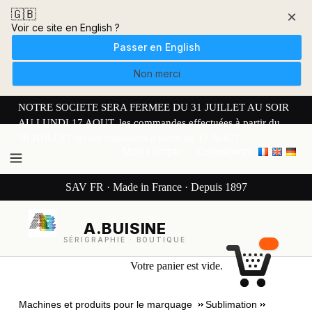
🇬🇧
×
Voir ce site en English ?
Passer en English
Non merci
NOTRE SOCIETE SERA FERMEE DU 31 JUILLET AU SOIR
AU LUNDI 17 AOUT. les commandes effectuées à partir du
30 JUILLET seront expédiées à partir du 17 AOUT.
Mon compte
Connexion
SAV FR · Made in France · Depuis 1897
A.BUISINE
SÉRIGRAPHIE · BOUTIQUE
Votre panier est vide.
Machines et produits pour le marquage
Sublimation