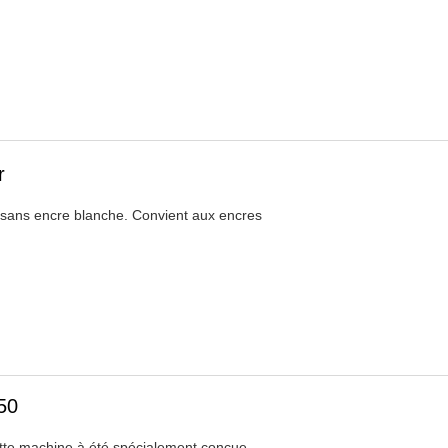
r
ser sans encre blanche. Convient aux encres
50
tte machine à été spécialement conçue