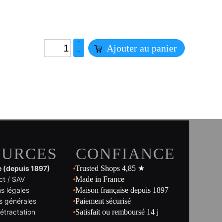
+
Ajouter au panier
–
OURCES
CONFIANCE
e (depuis 1897)
Trusted Shops 4,85 ★
ct / SAV
Made in France
s légales
Maison française depuis 1897
s générales
Paiement sécurisé
rétractation
Satisfait ou remboursé 14 j