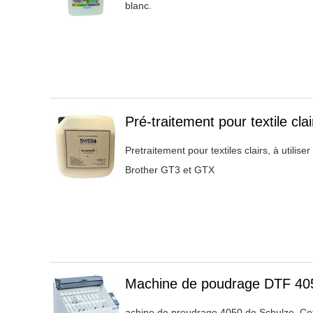
blanc.
Titre 1
Pré-traitement pour textile clai
Pretraitement pour textiles clairs, à utili
Brother GT3 et GTX
Titre 1
Machine de poudrage DTF 40
achine de proudrage 4050 de Schulze. Ce