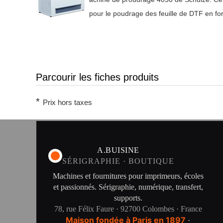
pour le poudrage des feuille de DTF en 
Parcourir les fiches produits
*
Prix hors taxes
A.BUISINE
SÉRIGRAPHIE · BOUTIQUE
Machines et fournitures pour imprimeurs, écoles
et passionnés. Sérigraphie, numérique, transfert,
supports.
78, rue Félix Faure · 92700 Colombes · France
Maison fondée à Paris en 1897
·