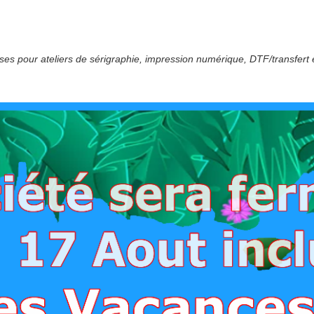
es pour ateliers de sérigraphie, impression numérique, DTF/transfert e