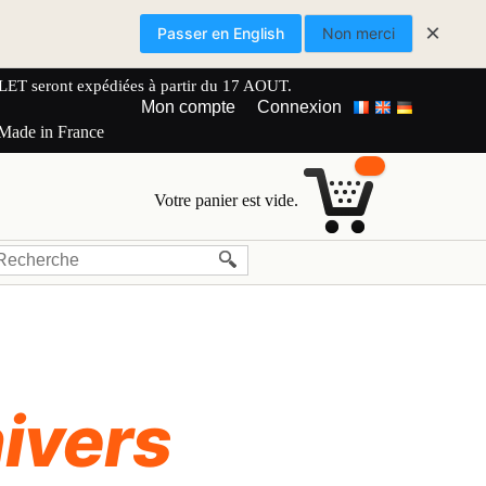
×
Passer en English
Non merci
 seront expédiées à partir du 17 AOUT.
Mon compte
Connexion
 Made in France
Votre panier est vide.
ivers