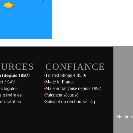
OURCES
CONFIANCE
e (depuis 1897)
Trusted Shops 4,85 ★
ct / SAV
Made in France
s légales
Maison française depuis 1897
s générales
Paiement sécurisé
rétractation
Satisfait ou remboursé 14 j
Mentions