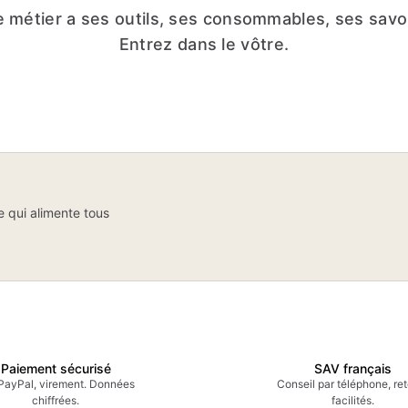
 métier a ses outils, ses consommables, ses savoir
Entrez dans le vôtre.
pression
DTF &
mérique
Transfer
re qui alimente tous
jet direct, impression directe
Films DTF, flex, flock, vinyles
chines Brother, Epson,
chaud, plotters de découpe.
Paiement sécurisé
SAV français
PayPal, virement. Données
Conseil par téléphone, re
chiffrées.
facilités.