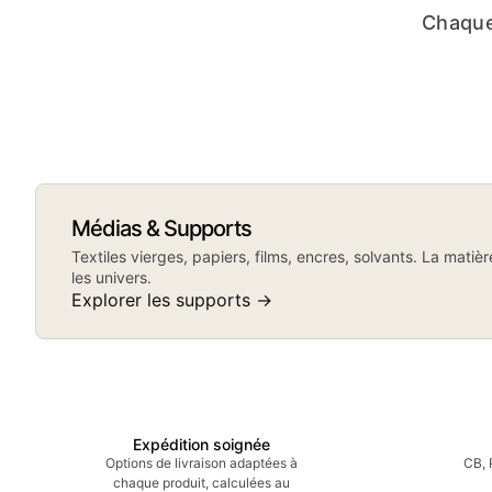
Chaque
Sérigraphie
Im
nu
Médias & Supports
Écrans, racleurs, encres plastisol,
insoleuses. L'art du tirage à plat sur
Textiles vierges, papiers, films, encres, solvants. La matiè
textile.
les univers.
DTG, encre 
Explorer les supports →
textile. Ma
Roland.
Expédition soignée
Options de livraison adaptées à
CB, 
chaque produit, calculées au