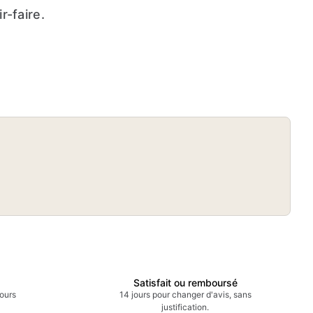
-faire.
Sublimation
t
Imprimantes, calandres, encres et papiers
sublim, objets blancs, céramique, textiles.
, presses à
Satisfait ou remboursé
tours
14 jours pour changer d'avis, sans
justification.