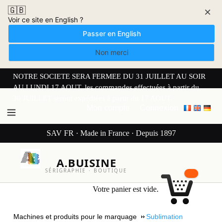
🇬🇧
×
Voir ce site en English ?
Passer en English
Non merci
NOTRE SOCIETE SERA FERMEE DU 31 JUILLET AU SOIR
AU LUNDI 17 AOUT. les commandes effectuées à partir du
30 JUILLET seront expédiées à partir du 17 AOUT.
Mon compte
Connexion
SAV FR · Made in France · Depuis 1897
A.BUISINE
SÉRIGRAPHIE · BOUTIQUE
Votre panier est vide.
Machines et produits pour le marquage
Sublimation