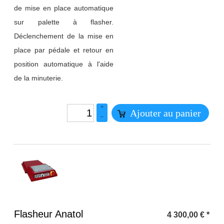
de mise en place automatique
sur palette à flasher.
Déclenchement de la mise en
place par pédale et retour en
position automatique à l'aide
de la minuterie.
+
Ajouter au panier
–
Titre 1
Flasheur Anatol
4 300,00
€
*