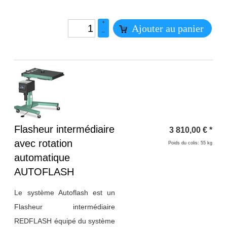
+
Ajouter au panier
–
Titre 1
Flasheur intermédiaire
3 810,00
€
*
avec rotation
Poids du colis: 55 kg
automatique
AUTOFLASH
Le système Autoflash est un
Flasheur intermédiaire
REDFLASH équipé du système