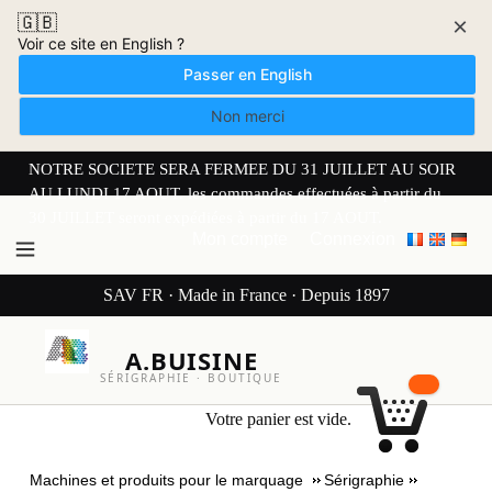
🇬🇧
×
Voir ce site en English ?
Passer en English
Non merci
NOTRE SOCIETE SERA FERMEE DU 31 JUILLET AU SOIR
AU LUNDI 17 AOUT. les commandes effectuées à partir du
30 JUILLET seront expédiées à partir du 17 AOUT.
Mon compte
Connexion
SAV FR · Made in France · Depuis 1897
A.BUISINE
SÉRIGRAPHIE · BOUTIQUE
Votre panier est vide.
Machines et produits pour le marquage
Sérigraphie