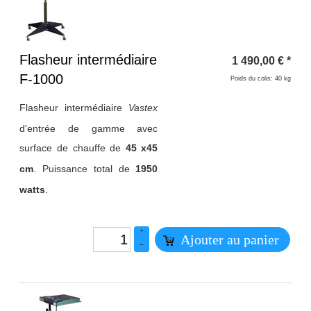
Titre 1
Flasheur intermédiaire
1 490,00
€
*
F-1000
Poids du colis: 40 kg
Flasheur intermédiaire
Vastex
d'entrée de gamme avec
surface de chauffe de
45 x45
cm
. Puissance total de
1950
watts
.
+
Ajouter au panier
–