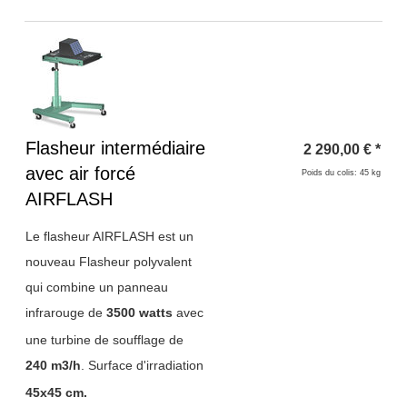
Titre 1
Flasheur intermédiaire
2 290,00
€
*
avec air forcé
Poids du colis: 45 kg
AIRFLASH
Le flasheur AIRFLASH est un
nouveau Flasheur polyvalent
qui combine un panneau
infrarouge de
3500 watts
avec
une turbine de soufflage de
240 m3/h
. Surface d'irradiation
45x45 cm.