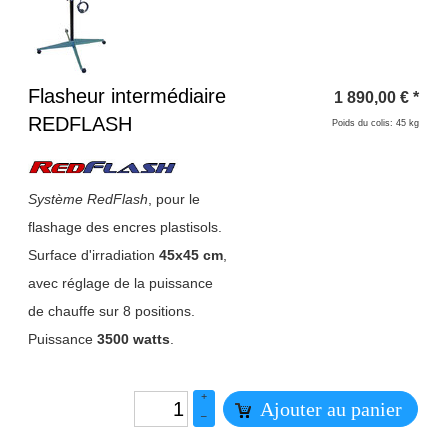
Titre 1
Flasheur intermédiaire
1 890,00
€
*
REDFLASH
Poids du colis: 45 kg
Système RedFlash
, pour le
flashage des encres plastisols.
Surface d'irradiation
45x45 cm
,
avec réglage de la puissance
de chauffe sur 8 positions.
Puissance
3500 watts
.
+
Ajouter au panier
–