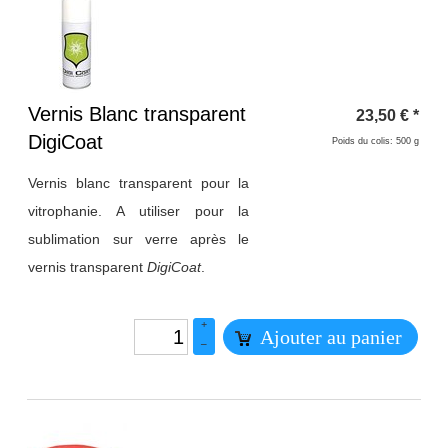
Titre 1
Vernis Blanc transparent
23,50
€
*
DigiCoat
Poids du colis: 500 g
Vernis blanc transparent pour la
vitrophanie. A utiliser pour la
sublimation sur verre après le
vernis transparent
DigiCoat
.
+
Ajouter au panier
–