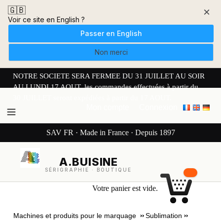
🇬🇧
×
Voir ce site en English ?
Passer en English
Non merci
NOTRE SOCIETE SERA FERMEE DU 31 JUILLET AU SOIR
AU LUNDI 17 AOUT. les commandes effectuées à partir du
30 JUILLET seront expédiées à partir du 17 AOUT.
Mon compte
Connexion
SAV FR · Made in France · Depuis 1897
A.BUISINE
SÉRIGRAPHIE · BOUTIQUE
Votre panier est vide.
Machines et produits pour le marquage
Sublimation