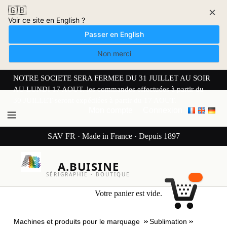
🇬🇧
×
Voir ce site en English ?
Passer en English
Non merci
NOTRE SOCIETE SERA FERMEE DU 31 JUILLET AU SOIR
AU LUNDI 17 AOUT. les commandes effectuées à partir du
30 JUILLET seront expédiées à partir du 17 AOUT.
Mon compte
Connexion
SAV FR · Made in France · Depuis 1897
A.BUISINE
SÉRIGRAPHIE · BOUTIQUE
Votre panier est vide.
Machines et produits pour le marquage
Sublimation