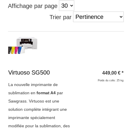
Affichage par page
Trier par
Titre 1
Virtuoso SG500
449,00
€
*
Poids du colis: 25 kg
La nouvelle imprimante de
sublimation en
format A4
par
Sawgrass. Virtuoso est une
solution complète intégrant une
imprimante spécialement
modifiée pour la sublimation, des