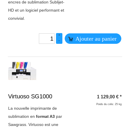
encres de sublimation Sublijet-
HD et un logiciel performant et
convivial.
+
Ajouter au panier
–
Titre 1
Virtuoso SG1000
1 129,00
€
*
Poids du colis: 25 kg
La nouvelle imprimante de
sublimation en
format A3
par
Sawgrass. Virtuoso est une