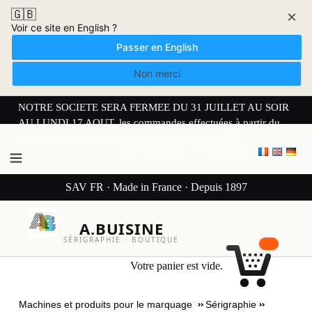
🇬🇧
×
Voir ce site en English ?
Passer en English
Non merci
NOTRE SOCIETE SERA FERMEE DU 31 JUILLET AU SOIR
AU LUNDI 17 AOUT. les commandes effectuées à partir du
30 JUILLET seront expédiées à partir du 17 AOUT.
Mon compte
Connexion
SAV FR · Made in France · Depuis 1897
A.BUISINE
SÉRIGRAPHIE · BOUTIQUE
Votre panier est vide.
Machines et produits pour le marquage
Sérigraphie