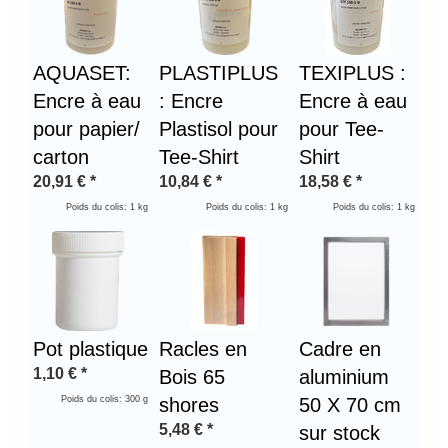
AQUASET:
PLASTIPLUS
TEXIPLUS :
Encre à eau
: Encre
Encre à eau
pour papier/
Plastisol pour
pour Tee-
carton
Tee-Shirt
Shirt
20,91
€
*
10,84
€
*
18,58
€
*
Poids du colis: 1 kg
Poids du colis: 1 kg
Poids du colis: 1 kg
Pot plastique
Racles en
Cadre en
1,10
€
*
Bois 65
aluminium
Poids du colis: 300 g
shores
50 X 70 cm
5,48
€
*
sur stock