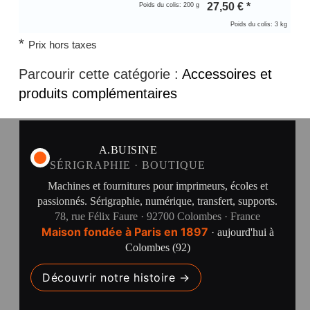
27,50
€
*
Poids du colis: 200 g
Poids du colis: 3 kg
*
Prix hors taxes
Parcourir cette catégorie :
Accessoires et
produits complémentaires
A.BUISINE
SÉRIGRAPHIE · BOUTIQUE
Machines et fournitures pour imprimeurs, écoles et
passionnés. Sérigraphie, numérique, transfert, supports.
78, rue Félix Faure · 92700 Colombes · France
Maison fondée à Paris en 1897
· aujourd'hui à
Colombes (92)
Découvrir notre histoire →