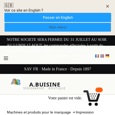
🇬🇧
×
Voir ce site en English ?
Passer en English
Non merci
NOTRE SOCIETE SERA FERMEE DU 31 JUILLET AU SOIR
AU LUNDI 17 AOUT. les commandes effectuées à partir du
30 JUILLET seront expédiées à partir du 17 AOUT.
Mon compte
Connexion
SAV FR · Made in France · Depuis 1897
A.BUISINE
SÉRIGRAPHIE · BOUTIQUE
Votre panier est vide.
Machines et produits pour le marquage
Impression