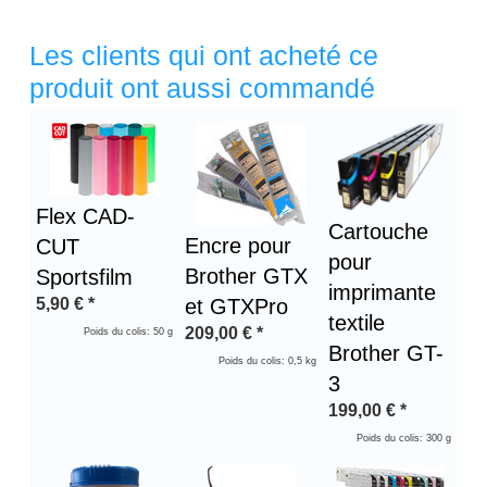
Les clients qui ont acheté ce
produit ont aussi commandé
Titre 1
Flex CAD-
Cartouche
Encre pour
CUT
pour
Brother GTX
Sportsfilm
imprimante
5,90
€
*
et GTXPro
textile
209,00
€
*
Poids du colis: 50 g
Brother GT-
Poids du colis: 0,5 kg
3
199,00
€
*
Poids du colis: 300 g