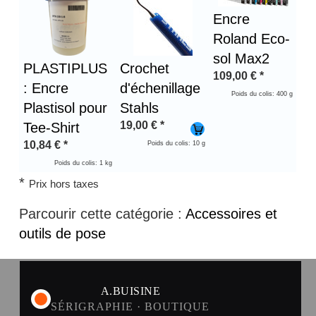
Encre
Roland Eco-
sol Max2
PLASTIPLUS
Crochet
109,00
€
*
: Encre
d'échenillage
Poids du colis: 400 g
Plastisol pour
Stahls
19,00
€
*
Tee-Shirt
10,84
€
*
Poids du colis: 10 g
Poids du colis: 1 kg
*
Prix hors taxes
Parcourir cette catégorie :
Accessoires et
outils de pose
A.BUISINE
SÉRIGRAPHIE · BOUTIQUE