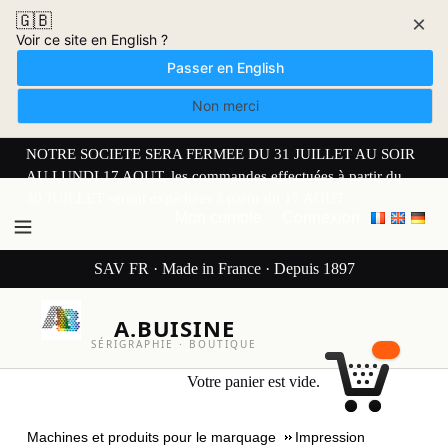
🇬🇧
×
Voir ce site en English ?
Passer en English
Non merci
NOTRE SOCIETE SERA FERMEE DU 31 JUILLET AU SOIR
AU LUNDI 17 AOUT. les commandes effectuées à partir du
30 JUILLET seront expédiées à partir du 17 AOUT.
Mon compte
Connexion
SAV FR · Made in France · Depuis 1897
A.BUISINE
SÉRIGRAPHIE · BOUTIQUE
Votre panier est vide.
Machines et produits pour le marquage
Impression