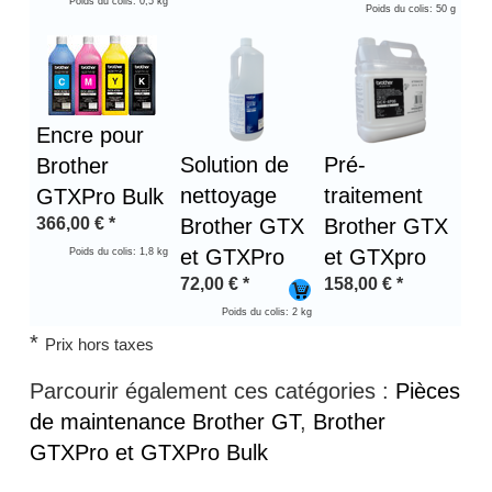
Poids du colis: 0,5 kg
Poids du colis: 50 g
Encre pour
Solution de
Pré-
Brother
nettoyage
traitement
GTXPro Bulk
366,00
€
*
Brother GTX
Brother GTX
et GTXPro
et GTXpro
Poids du colis: 1,8 kg
72,00
€
*
158,00
€
*
Poids du colis: 2 kg
*
Prix hors taxes
Parcourir également ces catégories :
Pièces
de maintenance Brother GT
,
Brother
GTXPro et GTXPro Bulk