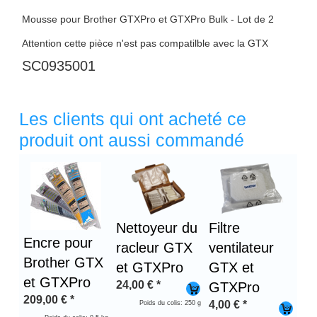
Mousse pour Brother GTXPro et GTXPro Bulk - Lot de 2
Attention cette pièce n'est pas compatilble avec la GTX
SC0935001
Les clients qui ont acheté ce
produit ont aussi commandé
Titre 1
Nettoyeur du
Filtre
Encre pour
racleur GTX
ventilateur
Brother GTX
et GTXPro
GTX et
et GTXPro
24,00
€
*
GTXPro
209,00
€
*
4,00
€
*
Poids du colis: 250 g